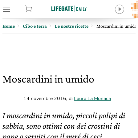
tore
Home
Cibo e terra
Le nostre ricette
Moscardini in umido
Moscardini in umido
14 novembre 2016
,
di
Laura La Monaca
I moscardini in umido, piccoli polipi di
sabbia, sono ottimi con dei crostini di
pane o serviti con il puré di ceci.