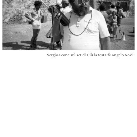
Sergio Leone sul set di Giù la testa © Angelo Novi