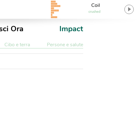
Coil
crushed
sci Ora
Impact
Cibo e terra
Persone e salute