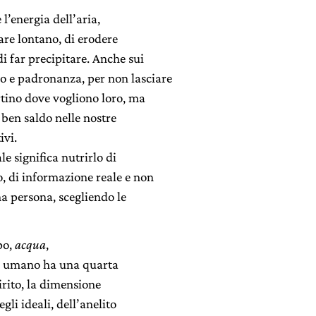
l’energia dell’aria,
are lontano, di erodere
i far precipitare. Anche sui
o e padronanza, per non lasciare
ortino dove vogliono loro, ma
 ben saldo nelle nostre
ivi.
e significa nutrirlo di
o, di informazione reale e non
ima persona, scegliendo le
rpo,
acqua
,
ere umano ha una quarta
pirito, la dimensione
egli ideali, dell’anelito