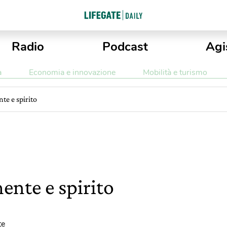
Radio
Podcast
Agi
a
Economia e innovazione
Mobilità e turismo
te e spirito
ente e spirito
te