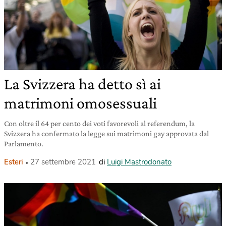
La Svizzera ha detto sì ai
matrimoni omosessuali
Con oltre il 64 per cento dei voti favorevoli al referendum, la
Svizzera ha confermato la legge sui matrimoni gay approvata dal
Parlamento.
Esteri
27 settembre 2021
di
Luigi Mastrodonato