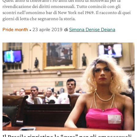
Quest’anno si celebrano i 50 anni dei moti di Stonewall per la
rivendicazione dei diritti omosessuali. Tutto cominciò con gli
scontri nell’omonimo bar di New York nel 1969. Il racconto di quei
giorni di lotta che segnarono la storia.
Pride month
23 aprile 2019
di
Simona Denise Deiana
Il Brasile ripristina le “cure” per gli omosessuali