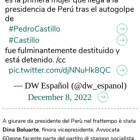
es la primera mujer que llega a la
presidencia de Perú tras el autogolpe
de
#PedroCastillo
#Castillo
fue fulminantemente destituido y
está detenido. /cc
pic.twitter.com/djNNuHk8QC
— DW Español (@dw_espanol)
December 8, 2022
A giurare da presidente del Perù nel frattempo è stata
Dina Boluarte
, finora vicepresidente. Avvocata
60enne facente parte del partito di stampo socialista