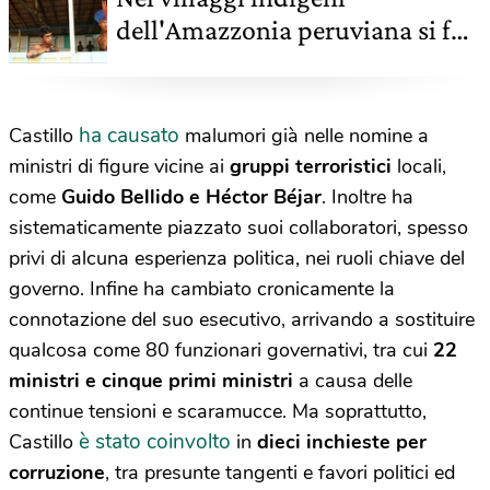
dell'Amazzonia peruviana si fa
lezione grazie a megafoni
installati sugli alberi
ha causato
Castillo
malumori già nelle nomine a
ministri di figure vicine ai
gruppi terroristici
locali,
come
Guido Bellido e Héctor Béjar
. Inoltre ha
sistematicamente piazzato suoi collaboratori, spesso
privi di alcuna esperienza politica, nei ruoli chiave del
governo. Infine ha cambiato cronicamente la
connotazione del suo esecutivo, arrivando a sostituire
qualcosa come 80 funzionari governativi, tra cui
22
ministri e cinque primi ministri
a causa delle
continue tensioni e scaramucce. Ma soprattutto,
è stato coinvolto
Castillo
in
dieci inchieste per
corruzione
, tra presunte tangenti e favori politici ed