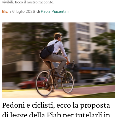
vivibili. Ecco il nostro racconto.
Bici
6 luglio 2026
di
Paola Piacentini
Pedoni e ciclisti, ecco la proposta
di legge della Fiab per tutelarli in