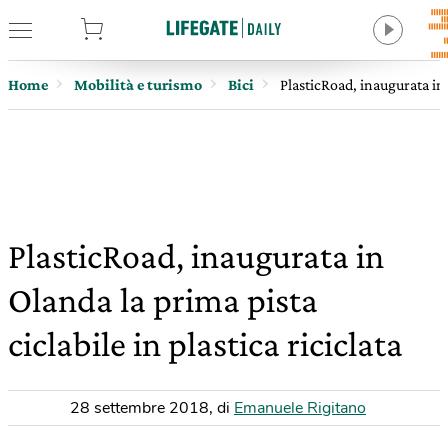
tore
Home
Mobilità e turismo
Bici
PlasticRoad, inaugurata in O
PlasticRoad, inaugurata in
Olanda la prima pista
ciclabile in plastica riciclata
28 settembre 2018
,
di
Emanuele Rigitano