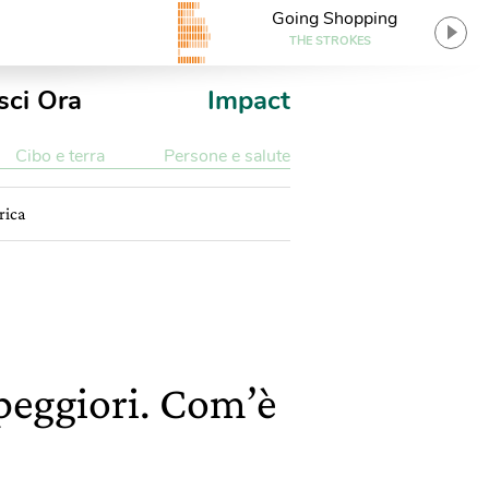
Going Shopping
THE STROKES
sci Ora
Impact
Cibo e terra
Persone e salute
rica
peggiori. Com’è