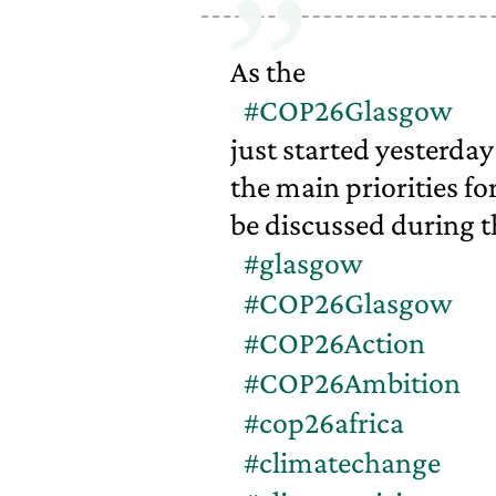
As the
#COP26Glasgow
just started yesterda
the main priorities fo
be discussed during t
#glasgow
#COP26Glasgow
#COP26Action
#COP26Ambition
#cop26africa
#climatechange