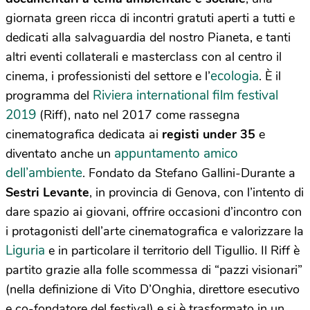
giornata green ricca di incontri gratuti aperti a tutti e
dedicati alla salvaguardia del nostro Pianeta, e tanti
altri eventi collaterali e masterclass con al centro il
ecologia
cinema, i professionisti del settore e l’
. È il
Riviera international film festival
programma del
2019
(Riff), nato nel 2017 come rassegna
cinematografica dedicata ai
registi under 35
e
appuntamento amico
diventato anche un
dell’ambiente
. Fondato da Stefano Gallini-Durante a
Sestri Levante
, in provincia di Genova, con l’intento di
dare spazio ai giovani, offrire occasioni d’incontro con
i protagonisti dell’arte cinematografica e valorizzare la
Liguria
e in particolare il territorio dell Tigullio. Il Riff è
partito grazie alla folle scommessa di “pazzi visionari”
(nella definizione di Vito D’Onghia, direttore esecutivo
e co-fondatore del festival) e si è trasformato in un