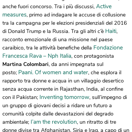
Active
anche fuori concorso. Tra i più discussi,
measures
, primo ad indagare le accuse di collusione
tra la campagna per le elezioni presidenziali del 2016
Haiti
di Donald Trump e la Russia. Tra gli altri c’è
,
racconto emozionale di una missione nel paese
Fondazione
caraibico, tra le attività benefiche della
Francesca Rava – Nph Italia
, con protagonista
Martina Colombari
, da anni impegnata sul
Paani. Of women and water
posto;
, che esplora il
rapporto tra donne e acqua in un villaggio desertico
senza acqua corrente in Rajasthan, India, al confine
Inventing tomorrow
con il Pakistan;
, sull’impegno di
un gruppo di giovani decisi a ridare un futuro a
comunità colpite dalle devastazioni del degrado
I’am the revolution
ambientale;
, un ritratto di tre
donne divise tra Afghanistan, Siria e Iraq, a capo di un