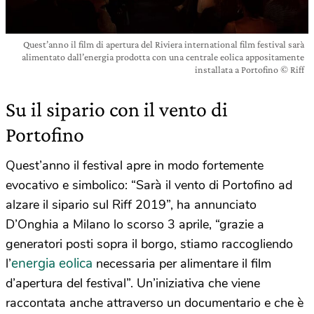
Quest’anno il film di apertura del Riviera international film festival sarà
alimentato dall’energia prodotta con una centrale eolica appositamente
installata a Portofino © Riff
Su il sipario con il vento di
Portofino
Quest’anno il festival apre in modo fortemente
evocativo e simbolico: “Sarà il vento di Portofino ad
alzare il sipario sul Riff 2019”, ha annunciato
D’Onghia a Milano lo scorso 3 aprile, “grazie a
generatori posti sopra il borgo, stiamo raccogliendo
energia eolica
l’
necessaria per alimentare il film
d’apertura del festival”. Un’iniziativa che viene
raccontata anche attraverso un documentario e che è