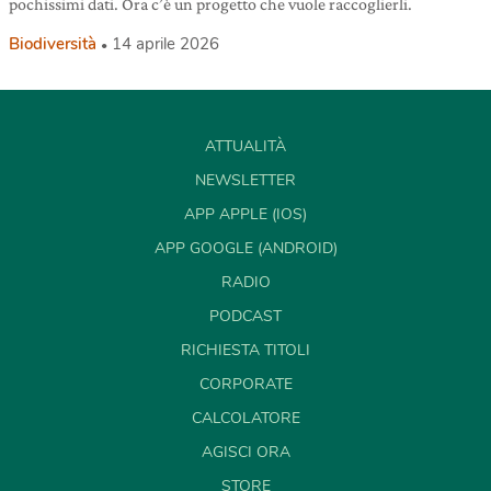
pochissimi dati. Ora c’è un progetto che vuole raccoglierli.
Biodiversità
14 aprile 2026
ATTUALITÀ
NEWSLETTER
APP APPLE (IOS)
APP GOOGLE (ANDROID)
RADIO
PODCAST
RICHIESTA TITOLI
CORPORATE
CALCOLATORE
AGISCI ORA
STORE