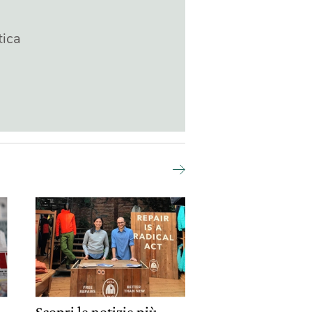
tica
.
Scopri le notizie più