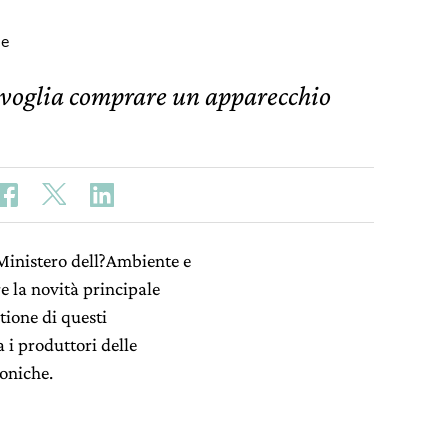
ne
si voglia comprare un apparecchio
 Ministero dell?Ambiente e
re la novità principale
stione di questi
 i produttori delle
roniche.