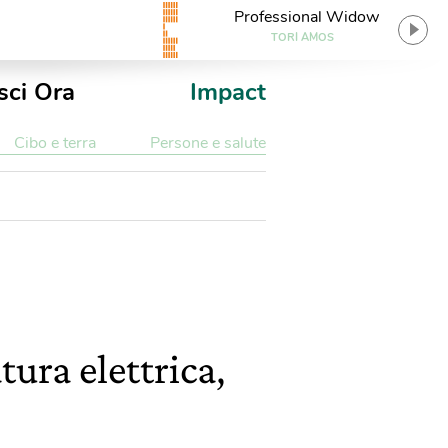
Professional Widow
TORI AMOS
sci Ora
Impact
Cibo e terra
Persone e salute
tura elettrica,