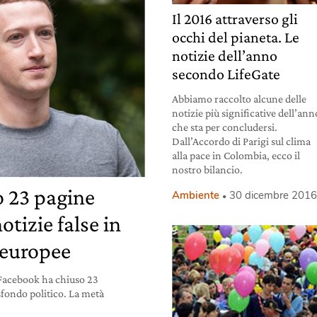
Il 2016 attraverso gli
occhi del pianeta. Le
notizie dell’anno
secondo LifeGate
Abbiamo raccolto alcune delle
notizie più significative dell’ann
che sta per concludersi.
Dall’Accordo di Parigi sul clima
alla pace in Colombia, ecco il
nostro bilancio.
 23 pagine
Ambiente
30 dicembre 201
tizie false in
i europee
 Facebook ha chiuso 23
fondo politico. La metà