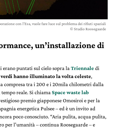
razione con l’Esa, vuole fare luce sul problema dei rifiuti spaziali
© Studio Roosegaarde
ormance, un’installazione di
hi erano puntati sul cielo sopra la
Triennale
di
d verdi hanno illuminato la volta celeste
,
za compresa tra i 200 e i 20mila chilometri dalla
in tempo reale. Si chiama
Space waste lab
prestigioso premio giapponese Omosiroi e per la
mpagnia energetica Pulsee – ed è un invito ad
cora poco conosciuto. “Aria pulita, acqua pulita,
turo per l’umanità – continua Roosegaarde – e