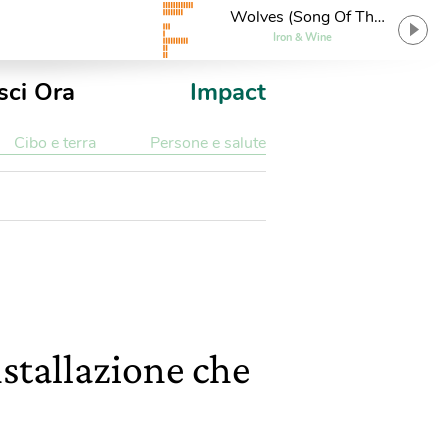
Wolves (Song Of The
Shepherd's Dog)
Iron & Wine
sci Ora
Impact
Cibo e terra
Persone e salute
stallazione che