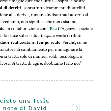
orse è meglio dire che fluttua – sopra le nostre
 di detriti
, soprattutto frammenti di satelliti
ione alla deriva, ruotano indisturbati attorno al
li vediamo, non significa che non esistano.
de
, in collaborazione con l’
Esa
(l’Agenzia spaziale
i far luce sul cosiddetto
space waste
(i rifiuti
door realizzata in tempo reale
. Perché, come
n detonatore di cambiamento per immaginare la
si tratta solo di numeri, soldi, tecnologia o
lcosa. Si tratta di agire, dobbiamo farlo noi”.
ciato una Tesla
e note di David