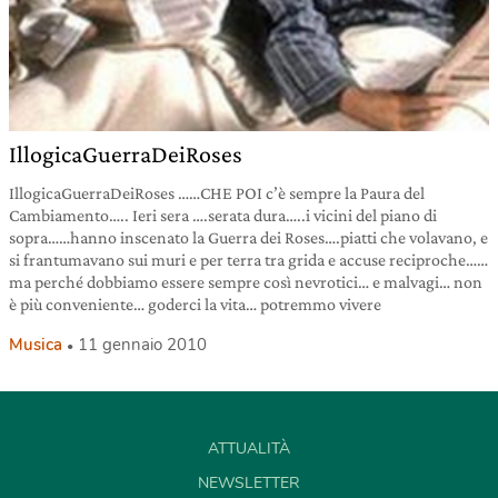
IllogicaGuerraDeiRoses
IllogicaGuerraDeiRoses ……CHE POI c’è sempre la Paura del
Cambiamento….. Ieri sera ….serata dura…..i vicini del piano di
sopra……hanno inscenato la Guerra dei Roses….piatti che volavano, e
si frantumavano sui muri e per terra tra grida e accuse reciproche……
ma perché dobbiamo essere sempre così nevrotici… e malvagi… non
è più conveniente… goderci la vita… potremmo vivere
Musica
11 gennaio 2010
ATTUALITÀ
NEWSLETTER