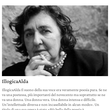
IllogicaAlda
IllogicaAlda Il suono della sua voce era veramente poesia pura. Se ne
va una poetessa, più importanti del novecento ma soprattutto se ne
va una donna. Una donna vera. Una donna intensa e difficile.
Un’intellettuale diversa e non incasellabile in alcun modo». Un
titolo di una sua opera è stato «Più bella della poesia è