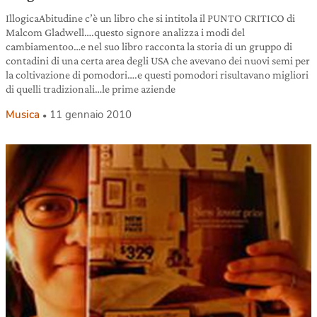
IllogicaAbitudine c’è un libro che si intitola il PUNTO CRITICO di
Malcom Gladwell….questo signore analizza i modi del
cambiamentoo…e nel suo libro racconta la storia di un gruppo di
contadini di una certa area degli USA che avevano dei nuovi semi per
la coltivazione di pomodori….e questi pomodori risultavano migliori
di quelli tradizionali…le prime aziende
Musica
11 gennaio 2010