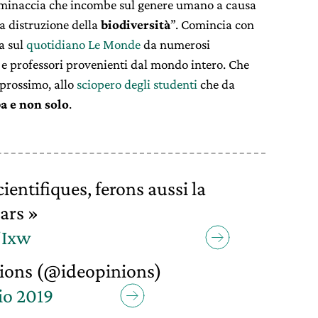
a minaccia che incombe sul genere umano a causa
a distruzione della
biodiversità
”. Comincia con
a sul
quotidiano Le Monde
da numerosi
ci e professori provenienti dal mondo intero. Che
prossimo, allo
sciopero degli studenti
che da
a e non solo
.
entifiques, ferons aussi la
ars »
jIxw
ions (@ideopinions)
io 2019