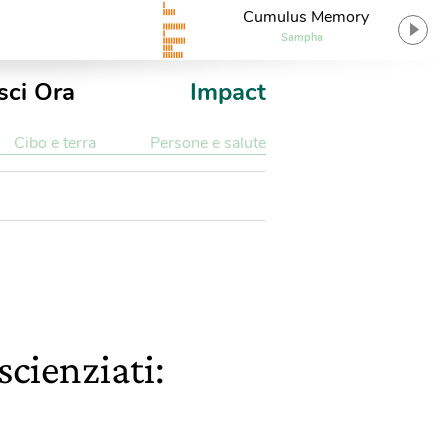
Cumulus Memory
Sampha
sci Ora
Impact
Cibo e terra
Persone e salute
scienziati: