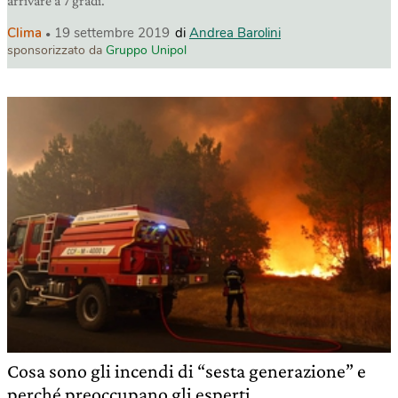
arrivare a 7 gradi.
Clima
19 settembre 2019
di
Andrea Barolini
sponsorizzato da
Gruppo Unipol
Cosa sono gli incendi di “sesta generazione” e
perché preoccupano gli esperti