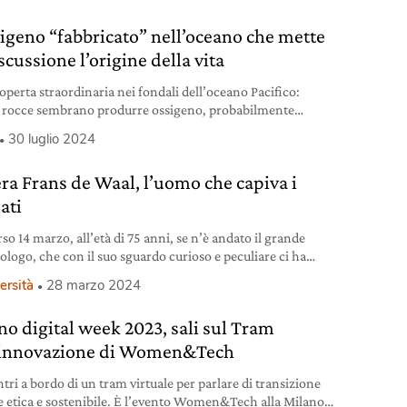
sigeno “fabbricato” nell’oceano che mette
scussione l’origine della vita
operta straordinaria nei fondali dell’oceano Pacifico:
 rocce sembrano produrre ossigeno, probabilmente
 elettrolisi.
30 luglio 2024
era Frans de Waal, l’uomo che capiva i
ati
so 14 marzo, all’età di 75 anni, se n’è andato il grande
ologo, che con il suo sguardo curioso e peculiare ci ha
ato a guardare le altre specie senza le lenti deformanti
ersità
28 marzo 2024
ntropocentrismo.
no digital week 2023, sali sul Tram
’innovazione di Women&Tech
tri a bordo di un tram virtuale per parlare di transizione
le etica e sostenibile. È l’evento Women&Tech alla Milano