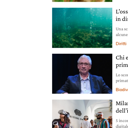
L’os
in di
Una sc
alcune
tramite
Diritti
Chi 
prim
Lo scor
primat
insegn
Biodiv
dell’a
Mila
dell
5 incon
digita