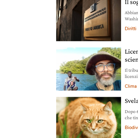
Il s
Abbiamo
Washin
progres
Diritti
Lice
scie
Il tri
licenz
risarci
Clima
Svela
Dopo 6
che tin
Biodiv