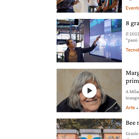
digita
Evento
8 gr
Il 2022
“passi
scient
Tecno
Marg
prim
A Milan
inaugu
Sissi.
Arte
Bee 
Grazie