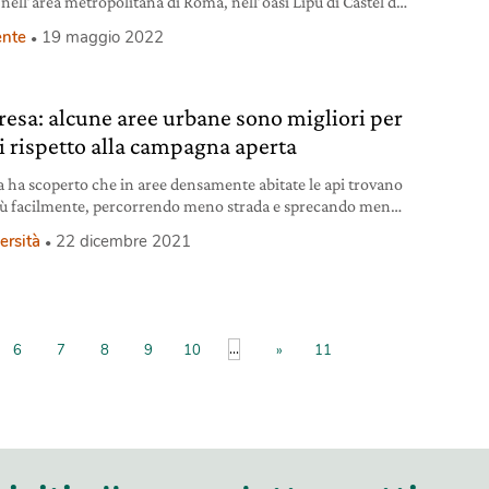
 nell’area metropolitana di Roma, nell’oasi Lipu di Castel di
nte
19 maggio 2022
resa: alcune aree urbane sono migliori per
pi rispetto alla campagna aperta
a ha scoperto che in aree densamente abitate le api trovano
iù facilmente, percorrendo meno strada e sprecando meno
a.
ersità
22 dicembre 2021
...
6
7
8
9
10
»
11