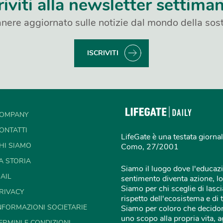
riviti alla newsletter settima
nere aggiornato sulle notizie dal mondo della sost
ISCRIVITI
OMPANY
ONTATTI
LifeGate è una testata giornal
HI SIAMO
Como, 27/2001
A STORIA
Siamo il luogo dove l'educazi
AIL
sentimento diventa azione, lo
Siamo per chi sceglie di lascia
RIVACY
rispetto dell'ecosistema e di 
NFORMAZIONI SOCIETARIE
Siamo per coloro che decidon
uno scopo alla propria vita,
ERMINI E CONDIZIONI