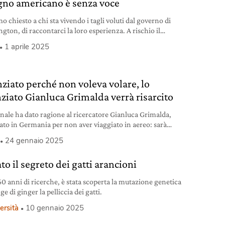
ogno americano è senza voce
 chiesto a chi sta vivendo i tagli voluti dal governo di
gton, di raccontarci la loro esperienza. A rischio il
so e il futuro stesso del nostro pianeta.
1 aprile 2025
nziato perché non voleva volare, lo
nziato Gianluca Grimalda verrà risarcito
bunale ha dato ragione al ricercatore Gianluca Grimalda,
iato in Germania per non aver viaggiato in aereo: sarà
to.
24 gennaio 2025
to il segreto dei gatti arancioni
0 anni di ricerche, è stata scoperta la mutazione genetica
ge di ginger la pelliccia dei gatti.
ersità
10 gennaio 2025