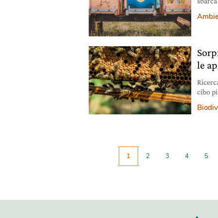
sbarca
Guido.
Ambie
Sorp
le a
Ricerc
cibo p
energi
Biodiv
1
2
3
4
5