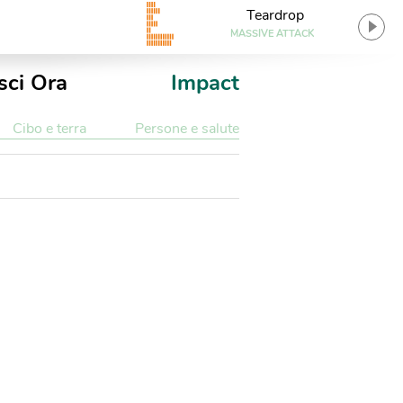
Teardrop
MASSIVE ATTACK
sci Ora
Impact
Cibo e terra
Persone e salute