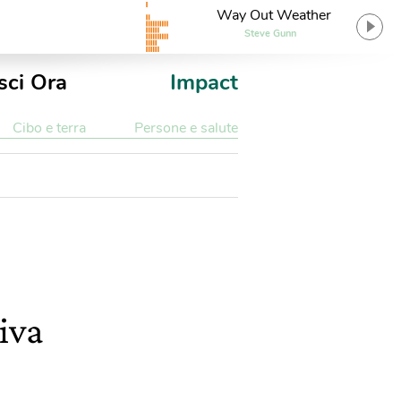
Way Out Weather
Steve Gunn
sci Ora
Impact
Cibo e terra
Persone e salute
iva