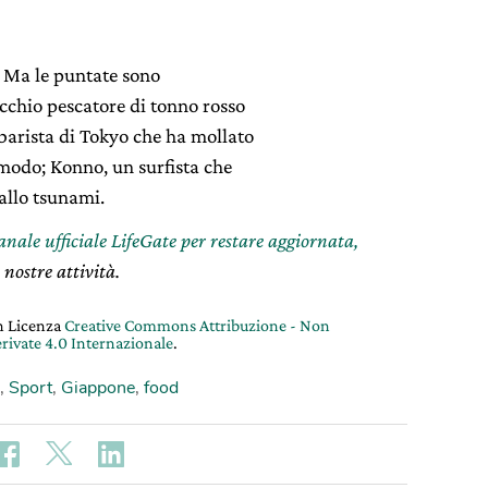
e. Ma le puntate sono
ecchio pescatore di tonno rosso
barista di Tokyo che ha mollato
 modo; Konno, un surfista che
allo tsunami.
canale ufficiale LifeGate per restare aggiornata,
 nostre attività.
on Licenza
Creative Commons Attribuzione - Non
rivate 4.0 Internazionale
.
,
Sport
,
Giappone
,
food