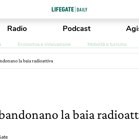
Radio
Podcast
Agi
a
Economia e innovazione
Mobilità e turismo
andonano la baia radioattiva
bbandonano la baia radioatt
Gate