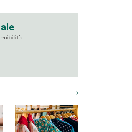
nale
enibilità