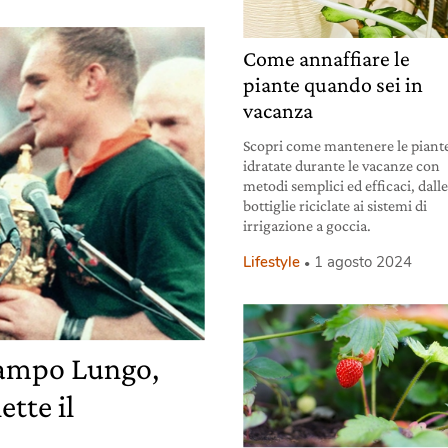
Come annaffiare le
piante quando sei in
vacanza
Scopri come mantenere le piant
idratate durante le vacanze con
metodi semplici ed efficaci, dall
bottiglie riciclate ai sistemi di
irrigazione a goccia.
Lifestyle
1 agosto 2024
Campo Lungo,
ette il