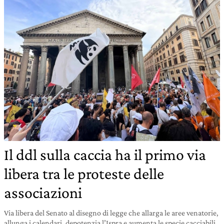
Il ddl sulla caccia ha il primo via
libera tra le proteste delle
associazioni
Via libera del Senato al disegno di legge che allarga le aree venatorie,
allunga i calendari, depotenzia l’Ispra e aumenta le specie cacciabili.