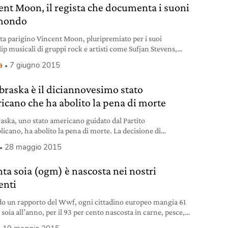
ent Moon, il regista che documenta i suoni
mondo
ista parigino Vincent Moon, pluripremiato per i suoi
ip musicali di gruppi rock e artisti come Sufjan Stevens,
, Tom Jones e Arcade Fire, ha lanciato una campagna di
a
7 giugno 2015
unding (una pratica di finanziamento collettivo sempre
fusa in ambito creativo) per poter stampare in vinile e
ebraska è il diciannovesimo stato
care sull’etichetta Le Saule la raccolta “Chansons
icano che ha abolito la pena di morte
raska, uno stato americano guidato dal Partito
licano, ha abolito la pena di morte. La decisione di
e in pensione il boia per sempre è arrivata grazie a un voto
28 maggio 2015
rlamento che ha superato il veto posto in precedenza dal
tore Pete Ricketts che si era schierato a favore delle
ta soia (ogm) è nascosta nei nostri
ioni capitali.
enti
o un rapporto del Wwf, ogni cittadino europeo mangia 61
i soia all’anno, per il 93 per cento nascosta in carne, pesce,
latticini. Perché inserita nei mangimi utilizzati negli