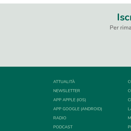
Isc
Per rima
ATTUALITÀ
C
NEWSLETTER
C
APP APPLE (IOS)
C
APP GOOGLE (ANDROID)
L
RADIO
M
PODCAST
P