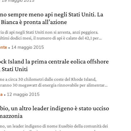
19 maggio 2015
menti.
ono sempre meno api negli Stati Uniti. La
 Bianca è pronta all’azione
a di api negli Stati Uniti non si arresta, anzi peggiora.
ltimi dodici mesi, il numero di api è calato del 42,1 per
contro il 34,2 per cento dell’anno precedente (2013-2014)
nte
14 maggio 2015
o un rapporto preliminare pubblicato mercoledì dal
imento americano per l’Agricoltura (Usda). La stima è stata
ock Island la prima centrale eolica offshore
nalizzando gli allevamenti gestiti da
 Stati Uniti
ne a circa 30 chilometri dalle coste del Rhode Island,
ranno 30 megawatt di energia rinnovabile per alimentare
a isola.
ia
12 maggio 2015
bio, un altro leader indigeno è stato ucciso
mazzonia
o, un leader indigeno di nome Eusébio della comunità dei