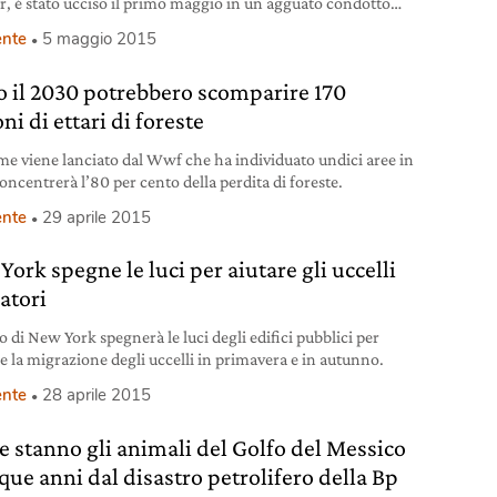
r, è stato ucciso il primo maggio in un agguato condotto
foresta amazzonica, in Brasile, da due uomini incappucciati
nte
5 maggio 2015
 presume possano essere dei taglialegna fuorilegge.
 sarebbe stato colpito alla schiena da un proiettile sparato
o il 2030 potrebbero scomparire 170
arma da fuoco da
ni di ettari di foreste
rme viene lanciato dal Wwf che ha individuato undici aree in
concentrerà l’80 per cento della perdita di foreste.
nte
29 aprile 2015
ork spegne le luci per aiutare gli uccelli
atori
o di New York spegnerà le luci degli edifici pubblici per
re la migrazione degli uccelli in primavera e in autunno.
nte
28 aprile 2015
 stanno gli animali del Golfo del Messico
que anni dal disastro petrolifero della Bp