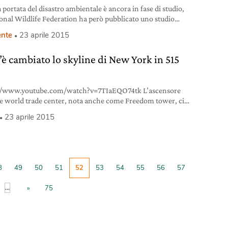
 portata del disastro ambientale è ancora in fase di studio,
ional Wildlife Federation ha però pubblicato uno studio
mpatti sulla biodiversità.
nte
23 aprile 2015
è cambiato lo skyline di New York in 515
://www.youtube.com/watch?v=7TIaEQO74tk L’ascensore
e world trade center, nota anche come Freedom tower, ci
solo 47 secondi per arrampicarsi fino al piano numero 102.
23 aprile 2015
rre che ha preso il posto delle Torri gemelle (o World trade
 in seguito agli attentati terroristici del 2001. Durante quei
ndi, è possibile ripercorrere la storia
8
49
50
51
52
53
54
55
56
57
...
»
75