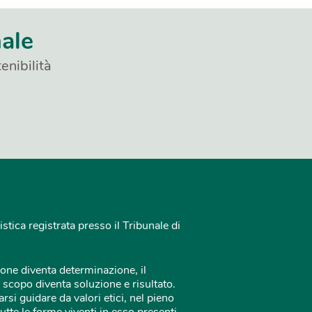
nale
enibilità
istica registrata presso il Tribunale di
one diventa determinazione, il
 scopo diventa soluzione e risultato.
rsi guidare da valori etici, nel pieno
tutte le forme viventi in esso presenti.