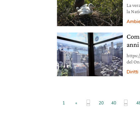
La vera
la Nat
sugli i
Ambie
Com’
anni
https
del On
mette 
Diritti
È la to
center)
47 seco
...
...
1
«
20
40
4