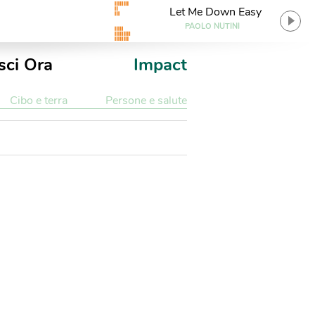
Let Me Down Easy
PAOLO NUTINI
sci Ora
Impact
Cibo e terra
Persone e salute