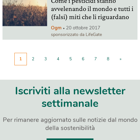
Come i pesticidi stanno
avvelenando il mondo e tutti i
(falsi) miti che li riguardano
Ogm
20 ottobre 2017
sponsorizzato da LifeGate
1
2
3
4
5
6
7
8
»
Iscriviti alla newsletter
settimanale
Per rimanere aggiornato sulle notizie dal mondo
della sostenibilità