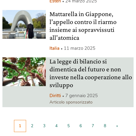
Esteri
24 marzo 2025
Mattarella in Giappone,
l’appello contro il riarmo
insieme ai sopravvissuti
all’atomica
Italia
11 marzo 2025
La legge di bilancio si
dimentica del futuro e non
investe nella cooperazione allo
sviluppo
Diritti
7 gennaio 2025
Articolo sponsorizzato
1
2
3
4
5
6
7
8
»