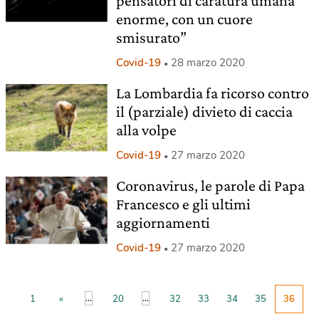
pensatori di caratura umana
enorme, con un cuore
smisurato”
Covid-19
28 marzo 2020
La Lombardia fa ricorso contro
il (parziale) divieto di caccia
alla volpe
Covid-19
27 marzo 2020
Coronavirus, le parole di Papa
Francesco e gli ultimi
aggiornamenti
Covid-19
27 marzo 2020
...
...
1
«
20
32
33
34
35
36