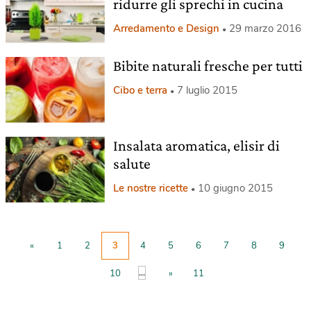
ridurre gli sprechi in cucina
Arredamento e Design
29 marzo 2016
Bibite naturali fresche per tutti
Cibo e terra
7 luglio 2015
Insalata aromatica, elisir di
salute
Le nostre ricette
10 giugno 2015
«
1
2
3
4
5
6
7
8
9
...
10
»
11