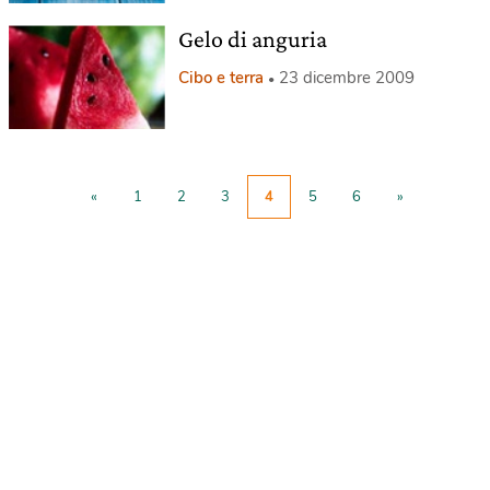
Gelo di anguria
Cibo e terra
23 dicembre 2009
«
1
2
3
4
5
6
»