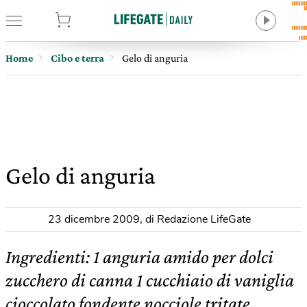
tore
Home
Cibo e terra
Gelo di anguria
Gelo di anguria
23 dicembre 2009
,
di Redazione LifeGate
Ingredienti: 1 anguria amido per dolci
zucchero di canna 1 cucchiaio di vaniglia
cioccolato fondente nocciole tritate