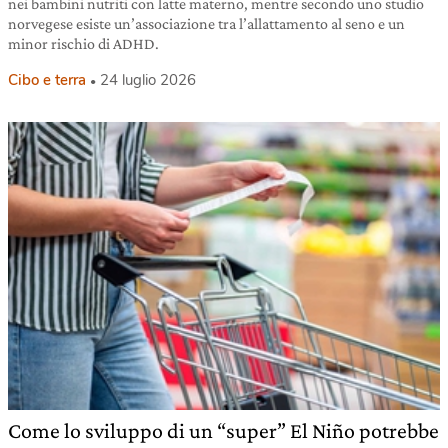
nei bambini nutriti con latte materno, mentre secondo uno studio
norvegese esiste un’associazione tra l’allattamento al seno e un
minor rischio di ADHD.
Cibo e terra
24 luglio 2026
Come lo sviluppo di un “super” El Niño potrebbe