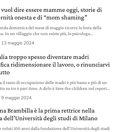
 vuol dire essere mamme oggi, storie di
rnità onesta e di “mom shaming”
onda domenica del mese di maggio ricorre la festa della
 In un villaggio che non esiste più, la psicologa
ndra Bortolotti ci spiega come normalizzare le brutte
13 maggio 2024
i e svincolarci dai giudizi e pregiudizi altrui.
talia troppo spesso diventare madri
fica ridimensionare il lavoro, o rinunciarvi
utto
ia il tasso di occupazione delle madri è più basso e più di un
to su tre è part time. A dirlo è Save the children nel report
libriste.
9 maggio 2024
na Brambilla è la prima rettrice nella
a dell’Università degli studi di Milano
 voluti 100 anni dalla fondazione dell’Università degli studi