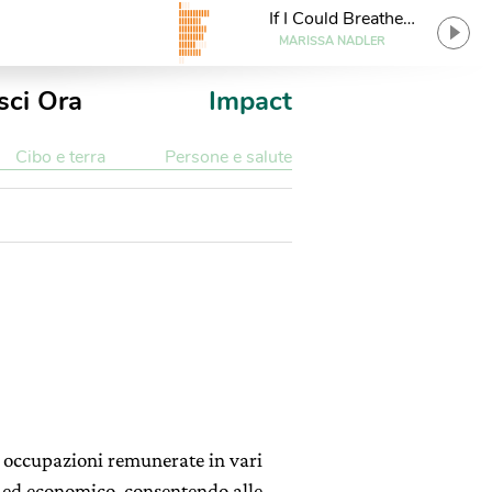
If I Could Breathe
Underwater
MARISSA NADLER
sci Ora
Impact
Cibo e terra
Persone e salute
o occupazioni remunerate in vari
 ed economico, consentendo alle