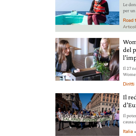
Le don
per un
Ecomo
Road 
Artico
Wome
del 
l’im
Il 27 
Women 
all’im
Diritti
Il re
d’Eur
Il pote
causa d
govern
Italia