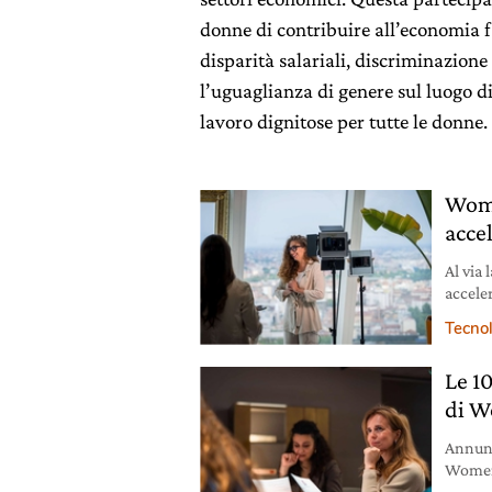
donne di contribuire all’economia f
disparità salariali, discriminazione
l’uguaglianza di genere sul luogo di
lavoro dignitose per tutte le donne.
Wome
acce
Al via
accele
Tecno
Le 1
di W
Annunc
Women 
Way: s