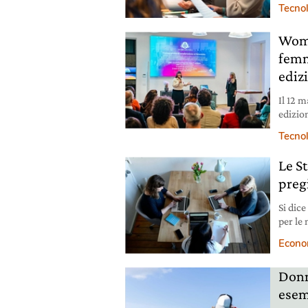
Tecno
Women
femm
ediz
Il 12 
edizio
LifeGa
Tecno
Le S
preg
Si dic
per le
ribalta
Econo
Donn
esem