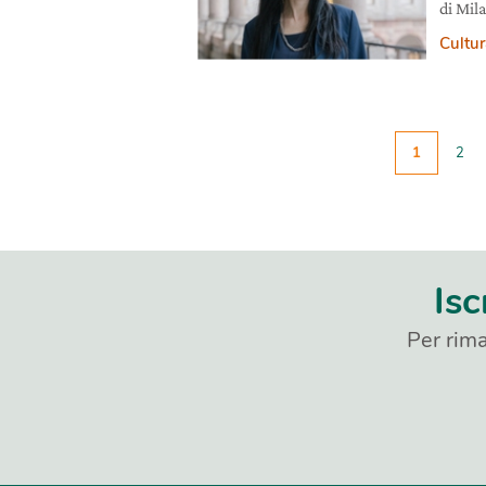
di Mil
Cultura
1
2
Isc
Per rima