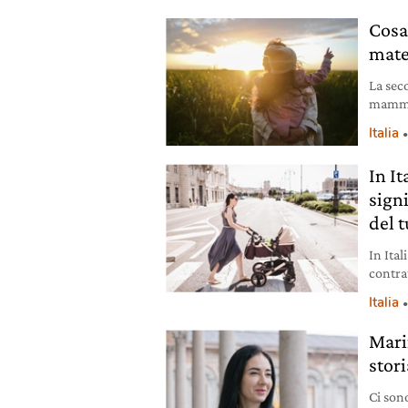
Cosa
mate
La sec
mamma.
Alessa
Italia
emozion
In I
signi
del t
In Ital
contrat
Le equi
Italia
Mari
stori
Ci sono