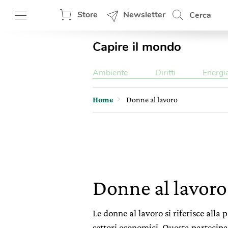
Store
Newsletter
Cerca
Capire il mondo
Ambiente
Diritti
Energi
Home
Donne al lavoro
Donne al lavoro
Le donne al lavoro si riferisce all
settori economici. Questa partecip