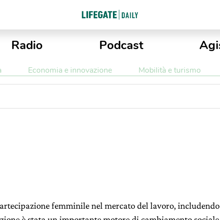
Radio
Podcast
Agi
a
Economia e innovazione
Mobilità e turismo
a partecipazione femminile nel mercato del lavoro, includend
azione è stata un importante motore di cambiamento sociale