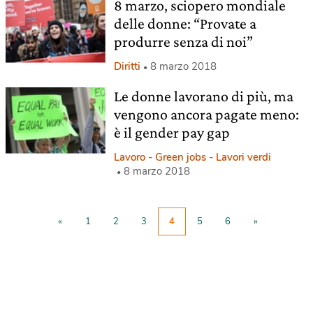
8 marzo, sciopero mondiale
delle donne: “Provate a
produrre senza di noi”
Diritti
8 marzo 2018
Le donne lavorano di più, ma
vengono ancora pagate meno:
è il gender pay gap
Lavoro - Green jobs - Lavori verdi
8 marzo 2018
«
1
2
3
4
5
6
»