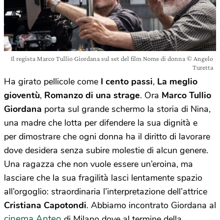
Il regista Marco Tullio Giordana sul set del film Nome di donna © Angelo
Turetta
Ha girato pellicole come
I cento passi
,
La meglio
gioventù
,
Romanzo di una strage
. Ora
Marco Tullio
Giordana
porta sul grande schermo la storia di Nina,
una madre che lotta per difendere la sua dignità e
per dimostrare che ogni donna ha il diritto di lavorare
dove desidera senza subire molestie di alcun genere.
Una ragazza che non vuole essere un’eroina, ma
lasciare che la sua fragilità lasci lentamente spazio
all’orgoglio: straordinaria l’interpretazione dell’attrice
Cristiana Capotondi
. Abbiamo incontrato Giordana al
cinema Anteo
di Milano dove al termine della