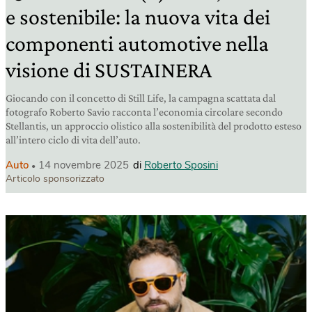
e sostenibile: la nuova vita dei
componenti automotive nella
visione di SUSTAINERA
Giocando con il concetto di Still Life, la campagna scattata dal
fotografo Roberto Savio racconta l’economia circolare secondo
Stellantis, un approccio olistico alla sostenibilità del prodotto esteso
all’intero ciclo di vita dell’auto.
Auto
14 novembre 2025
di
Roberto Sposini
Articolo sponsorizzato