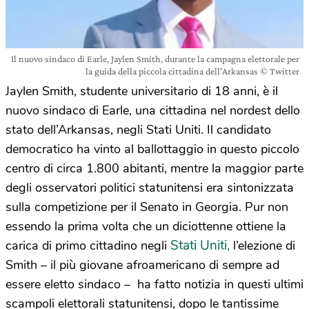
Il nuovo sindaco di Earle, Jaylen Smith, durante la campagna elettorale per
la guida della piccola cittadina dell'Arkansas © Twitter
Jaylen Smith, studente universitario di 18 anni, è il
nuovo sindaco di Earle, una cittadina nel nordest dello
stato dell’Arkansas, negli Stati Uniti. Il candidato
democratico ha vinto al ballottaggio in questo piccolo
centro di circa 1.800 abitanti, mentre la maggior parte
degli osservatori politici statunitensi era sintonizzata
sulla competizione per il Senato in Georgia. Pur non
essendo la prima volta che un diciottenne ottiene la
Stati Uniti,
carica di primo cittadino negli
l’elezione di
Smith – il più giovane afroamericano di sempre ad
essere eletto sindaco – ha fatto notizia in questi ultimi
scampoli elettorali statunitensi, dopo le tantissime