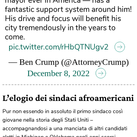
mayor ever in America — has a
fantastic support system around him!
His drive and focus will benefit his
city tremendously in the years to
come.
pic.twitter.com/rHbQTNUgv2
— Ben Crump (@AttorneyCrump)
December 8, 2022
L’elogio dei sindaci afroamericani
Pur non essendo in assoluto il primo sindaco così
giovane nella storia degli Stati Uniti –
accompagnandosi a una manciata di altri candidati
eletti in Michigan e Oklahoma negli anni scorsi –