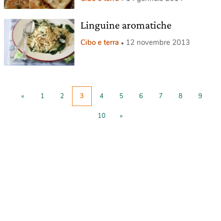
Linguine aromatiche
Cibo e terra
12 novembre 2013
«
1
2
3
4
5
6
7
8
9
10
»