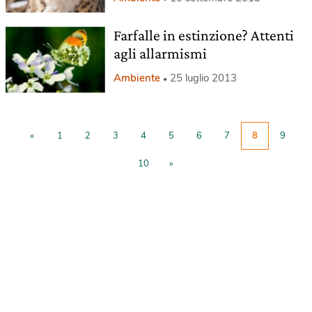
Farfalle in estinzione? Attenti
agli allarmismi
Ambiente
25 luglio 2013
«
1
2
3
4
5
6
7
8
9
10
»