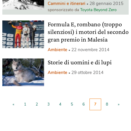
Cammini e itinerari
28 gennaio 2015
sponsorizzato da
Toyota Beyond Zero
Formula E, rombano (troppo
silenziosi) i motori del secondo
gran premio in Malesia
Ambiente
22 novembre 2014
Storie di uomini e di lupi
Ambiente
29 ottobre 2014
«
1
2
3
4
5
6
7
8
»