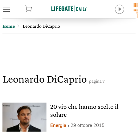
tore
Home
Leonardo DiCaprio
Leonardo DiCaprio
pagina 7
20 vip che hanno scelto il
solare
Energia
29 ottobre 2015