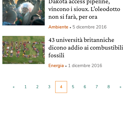
Dakota access pipeline,
vincono i sioux. L’oleodotto
non si farà, per ora
Ambiente
5 dicembre 2016
43 università britanniche
dicono addio ai combustibili
fossili
Energia
1 dicembre 2016
«
1
2
3
4
5
6
7
8
»