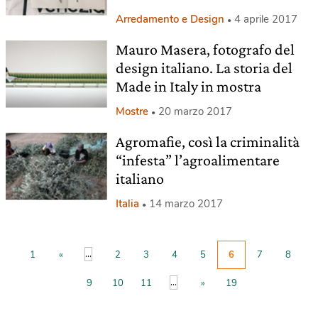
Arredamento e Design
4 aprile 2017
Mauro Masera, fotografo del
design italiano. La storia del
Made in Italy in mostra
Mostre
20 marzo 2017
Agromafie, così la criminalità
“infesta” l’agroalimentare
italiano
Italia
14 marzo 2017
...
1
«
2
3
4
5
6
7
8
...
9
10
11
»
19