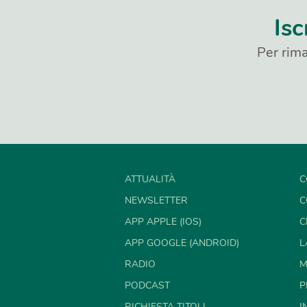
Isc
Per rima
ATTUALITÀ
C
NEWSLETTER
C
APP APPLE (IOS)
C
APP GOOGLE (ANDROID)
L
RADIO
M
PODCAST
P
RICHIESTA TITOLI
I