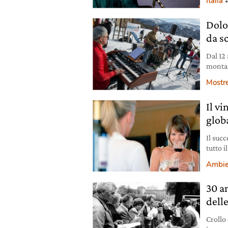
Italia
Dolom
da sc
Dal 12
montag
Mostr
Il vi
glob
Il succ
tutto 
propri
Ambie
vino al
metanol
30 a
delle
Crollo 