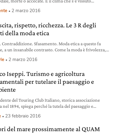
dale, morte o accecate. È il clima che s’è vissuto
ente trent’anni fa in Italia, uno scandalo che ha inflitto un
nte
2 marzo 2016
ferale al vino italiano. Un colpo non mortale, però. Grazie
pacità di reazione non dei politici, ma dei produttori. I quali
cita, rispetto, ricchezza. Le 3 R degli
ritrovato,
sti della moda etica
o. Contraddizione. Sfasamento. Moda etica a questo fa
e, a un insanabile contrasto. Come la moda è frivolezza,
 e vanità, così l’etica è gravità, misura, responsabilità.
yle
2 marzo 2016
ue termini sembrano più in antitesi? La sintesi invece la sta
do Ethical Code di Stefania Depeppe, progetto tutto
co Iseppi. Turismo e agricoltura
to al motto #ingoodwetrust che promuove la riconciliazione
amentali per tutelare il paesaggio e
biente
idente del Touring Club Italiano, storica associazione
a nel 1894, spiega perché la tutela del paesaggio e
biente passi attraverso il turismo.
e
23 febbraio 2016
sori del mare prossimamente al QUAM