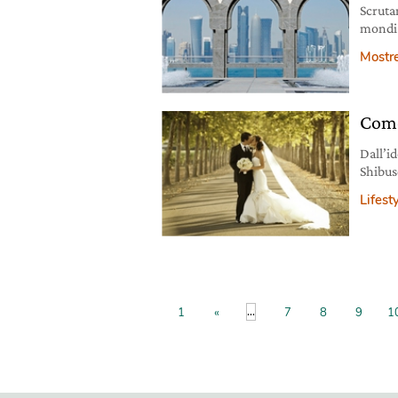
Scrutar
mondi n
superfi
Mostr
immers
tutto i
a tema
Come
Dall’i
Shibus
matrim
Lifest
...
1
«
7
8
9
1