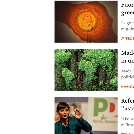
Fuor
gree
La gui
angolo 
17 apri
Arred
Made
in u
Made i
politi
ha cap
Event
realizz
Refer
l’as
Il Pd s
all’in
presid