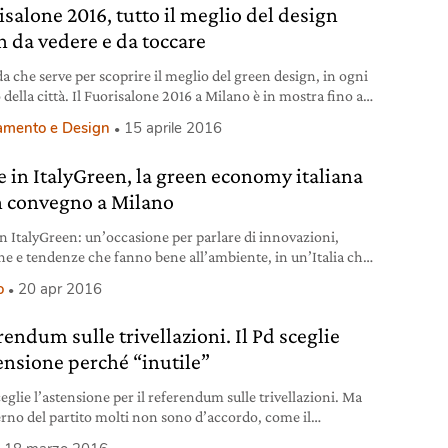
isalone 2016, tutto il meglio del design
n da vedere e da toccare
da che serve per scoprire il meglio del green design, in ogni
della città. Il Fuorisalone 2016 a Milano è in mostra fino al
le.
amento e Design
15 aprile 2016
 in ItalyGreen, la green economy italiana
n convegno a Milano
n ItalyGreen: un’occasione per parlare di innovazioni,
che e tendenze che fanno bene all’ambiente, in un’Italia che
ito l’importanza di una nuova sostenibilità e intende
o
20 apr 2016
arla.
endum sulle trivellazioni. Il Pd sceglie
tensione perché “inutile”
ceglie l’astensione per il referendum sulle trivellazioni. Ma
terno del partito molti non sono d’accordo, come il
ente della regione Puglia, Michele Emiliano.