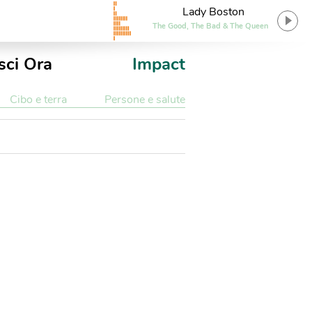
Lady Boston
The Good, The Bad & The Queen
sci Ora
Impact
Cibo e terra
Persone e salute