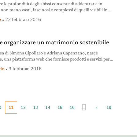
e le profondità degli abissi consente di addentrarsi in
on meno vasti, fascinosi e complessi di quelli visibili in
cie: navi militari, velieri, sommergibili ma anche pesca,
e
22 febbraio 2016
ioni, scenari naturalistici e biodiversità subacquea con
l relativo corollario di storia, letteratura e ricerca scientifica
. A proporre una sontuosa panoramica su un simile
 organizzare un matrimonio sostenibile
dea di Simona Cipollaro e Adriana Capenzano, nasce
e, una piattaforma web che fornisce prodotti e servizi per
oni a basso impatto ambientale.
yle
9 febbraio 2016
...
0
11
12
13
14
15
16
»
19