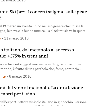
18 marzo 2016
iti Ski Jazz. I concerti salgono sulle piste
i
 al 19 marzo un evento unico nel suo genere che unisce la
na, la neve e la buona musica. La black music va in quota.
e
11 marzo 2016
no italiano, dal metanolo al successo
ale: +575% in trent’anni
esso che vanta oggi il vino made in Italy, riconosciuto in
il mondo, è frutto di una parabola che, forse, comincia
o dal punto più basso e vergognoso per noi: lo scandalo del
nte
6 marzo 2016
 metanolo (23 vittime e decine di intossicati). Dal vino al
o ai due terzi di certificazione d’origine Dal
nni dal vino al metanolo. La dura lezione
 morti per il vino
dell’export. Settore vinicolo italiano in ginocchio. Persone