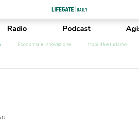
Radio
Podcast
Agi
a
Economia e innovazione
Mobilità e turismo
 11