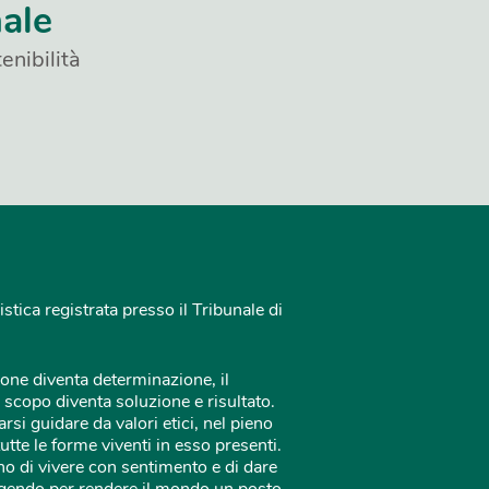
nale
enibilità
istica registrata presso il Tribunale di
one diventa determinazione, il
 scopo diventa soluzione e risultato.
rsi guidare da valori etici, nel pieno
tutte le forme viventi in esso presenti.
o di vivere con sentimento e di dare
 agendo per rendere il mondo un posto