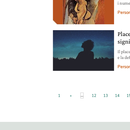
i numer
Person
Plac
sign
Il plac
e la de
psicol
Person
...
1
«
12
13
14
1