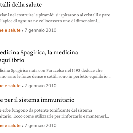
stalli della salute
ziani nel costruire le piramidi si ispirarono ai cristalli e pare
ll’apice di ognuna ne collocassero uno di dimensioni
i.
e e salute
7 gennaio 2010
edicina Spagirica, la medicina
equilibrio
icina Spagirica nata con Paracelso nel 1493 deduce che
mo sano le forze dense e sottili sono in perfetto equilibrio e
malattia interviene quando tale equilibrio è spezzato.
e e salute
7 gennaio 2010
be per il sistema immunitario
e erbe fungono da potente tonificante del sistema
tario. Ecco come utilizzarle per rinforzarlo e mantenerlo
te.
e e salute
7 gennaio 2010