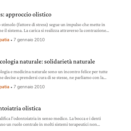
s: approccio olistico
 stimolo (fattore di stress) segue un impulso che mette in
e il sistema. La carica si realizza attraverso la contrazione
scoli
atia
7 gennaio 2010
cologia naturale: solidarietà naturale
logia e medicina naturale sono un incontro felice per tutte
e decise a prendersi cura di se stesse, ne parliamo con la
a Stefania Piloni
atia
7 gennaio 2010
toiatria olistica
alifica l’odontoiatria in senso medico. La bocca e i denti
no un ruolo centrale in molti sistemi terapeutici non
zionali