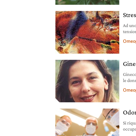
Stres
Ad uno
tension
dei mu
Omeop
Gine
Gineco
le donn
Dott.ss
Omeop
Odon
Si riqu
occupa
conven