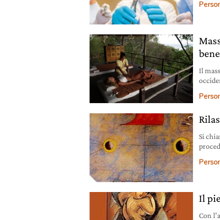
Person
Mass
bene
Il mas
occide
contro
Person
Rila
Si chi
proced
suo st
Person
Il p
Con l’