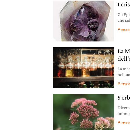
I cri
Gli Egi
che su
enorm
Person
La M
dell’
La med
nell’uo
che la 
Person
5 er
Divers
immuni
in salu
Person