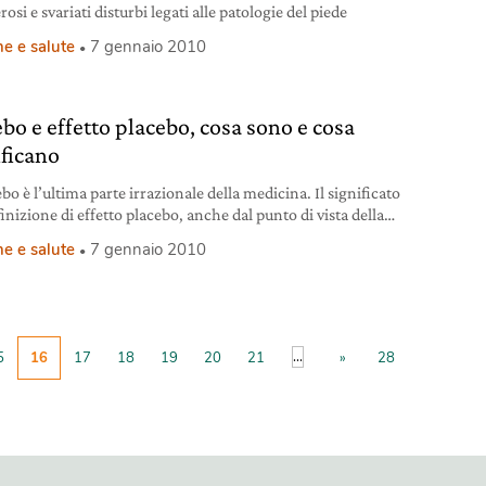
osi e svariati disturbi legati alle patologie del piede
e e salute
7 gennaio 2010
ebo e effetto placebo, cosa sono e cosa
ificano
ebo è l’ultima parte irrazionale della medicina. Il significato
finizione di effetto placebo, anche dal punto di vista della
ogia.
e e salute
7 gennaio 2010
...
5
16
17
18
19
20
21
»
28