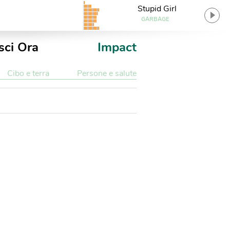
Stupid Girl
GARBAGE
sci Ora
Impact
Cibo e terra
Persone e salute