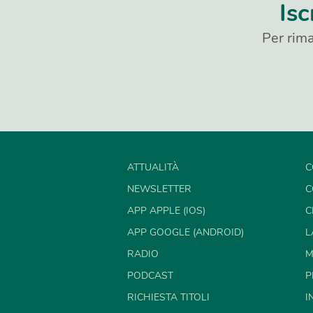
Isc
Per rima
ATTUALITÀ
C
NEWSLETTER
C
APP APPLE (IOS)
C
APP GOOGLE (ANDROID)
L
RADIO
M
PODCAST
P
RICHIESTA TITOLI
I