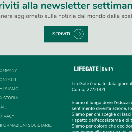
riviti alla newsletter settima
nere aggiornato sulle notizie dal mondo della sost
ISCRIVITI
OMPANY
ONTATTI
LifeGate è una testata giornal
HI SIAMO
Como, 27/2001
A STORIA
Siamo il luogo dove l'educazi
AIL
sentimento diventa azione, lo
Siamo per chi sceglie di lascia
RIVACY
rispetto dell'ecosistema e di 
NFORMAZIONI SOCIETARIE
Siamo per coloro che decidon
uno scopo alla propria vita,