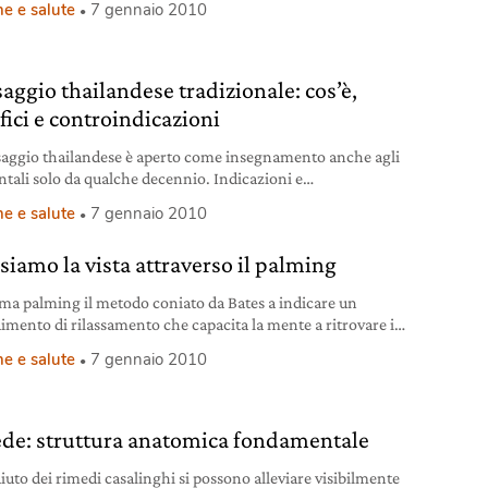
e e salute
7 gennaio 2010
aggio thailandese tradizionale: cos’è,
fici e controindicazioni
saggio thailandese è aperto come insegnamento anche agli
ntali solo da qualche decennio. Indicazioni e
indicazioni per godere pienamente di tutti i suoi benefici.
e e salute
7 gennaio 2010
ssiamo la vista attraverso il palming
ama palming il metodo coniato da Bates a indicare un
imento di rilassamento che capacita la mente a ritrovare il
ato naturale rilassamento
e e salute
7 gennaio 2010
iede: struttura anatomica fondamentale
aiuto dei rimedi casalinghi si possono alleviare visibilmente