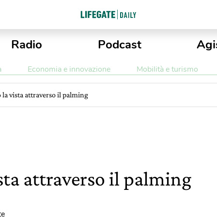
Radio
Podcast
Agi
a
Economia e innovazione
Mobilità e turismo
 la vista attraverso il palming
sta attraverso il palming
te