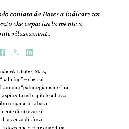
do coniato da Bates a indicare un
nto che capacita la mente a
urale rilassamento
ande W.H. Bates, M.D.,
a “palming” – che noi
il termine “palmeggiamento”, un
e spiegato nel capitolo ad esso
ibro originario si basa
mente di ritrovare il
 di assenza di sforzo
e si dovrebbe vedere quando si