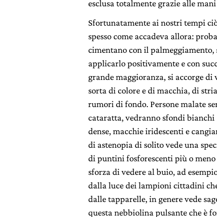
esclusa totalmente grazie alle man
Sfortunatamente ai nostri tempi ci
spesso come accadeva allora: proba
cimentano con il palmeggiamento, s
applicarlo positivamente e con succes
grande maggioranza, si accorge di v
sorta di colore e di macchia, di str
rumori di fondo. Persone malate se
cataratta, vedranno sfondi bianchi 
dense, macchie iridescenti e cangian
di astenopia di solito vede una speci
di puntini fosforescenti più o meno
sforza di vedere al buio, ad esempi
dalla luce dei lampioni cittadini che
dalle tapparelle, in genere vede sa
questa nebbiolina pulsante che è fo