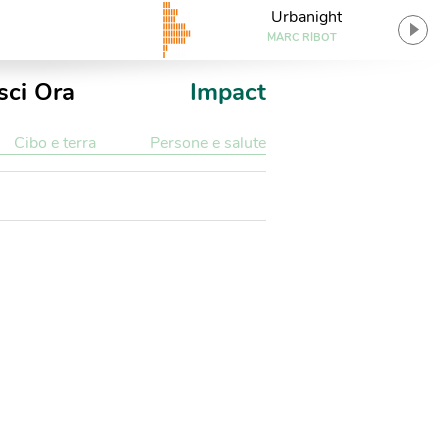
Urbanight
MARC RIBOT
sci Ora
Impact
Cibo e terra
Persone e salute