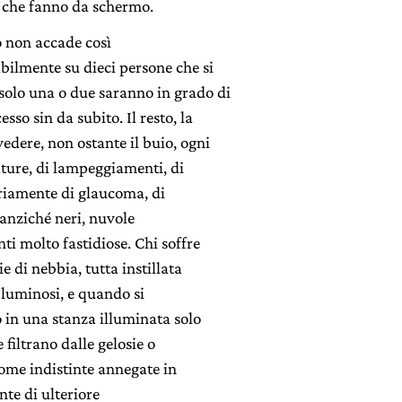
i che fanno da schermo.
ò non accade così
bilmente su dieci persone che si
olo una o due saranno in grado di
so sin da subito. Il resto, la
edere, non ostante il buio, ogni
iature, di lampeggiamenti, di
riamente di glaucoma, di
anziché neri, nuvole
ti molto fastidiose. Chi soffre
e di nebbia, tutta instillata
 luminosi, e quando si
o in una stanza illuminata solo
 filtrano dalle gelosie o
gome indistinte annegate in
nte di ulteriore