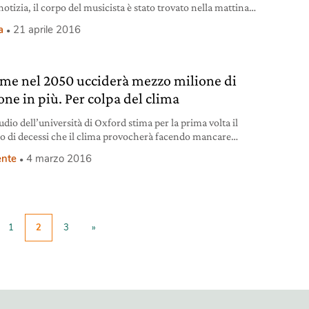
otizia, il corpo del musicista è stato trovato nella mattinata
aprile (ora locale) nella sua tenuta Paisley Park di
a
21 aprile 2016
ssen, nello stato americano del Minnesota. I am
formed — Prince (@prince) 15 aprile 2016 Il 15 aprile
il
ame nel 2050 ucciderà mezzo milione di
one in più. Per colpa del clima
dio dell’università di Oxford stima per la prima volta il
 di decessi che il clima provocherà facendo mancare
enti quantità di cibo.
nte
4 marzo 2016
1
2
3
»