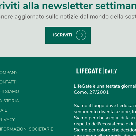
riviti alla newsletter settima
nere aggiornato sulle notizie dal mondo della sost
ISCRIVITI
OMPANY
ONTATTI
LifeGate è una testata giornal
HI SIAMO
Como, 27/2001
A STORIA
Siamo il luogo dove l'educazi
AIL
sentimento diventa azione, lo
Siamo per chi sceglie di lascia
RIVACY
rispetto dell'ecosistema e di 
NFORMAZIONI SOCIETARIE
Siamo per coloro che decidon
uno scopo alla propria vita,