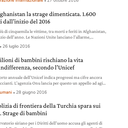
razione internazionale
27 ottobre 2016
fghanistan la strage dimenticata. 1.600
 dall’inizio del 2016
ù di cinquemila le vittime, tra morti e feriti in Afghanistan,
izio dell’anno. Le Nazioni Unite lanciano l’allarme,
do di “cifre record”.
26 luglio 2016
ilioni di bambini rischiano la vita
’indifferenza, secondo l’Unicef
porto annuale dell’Unicef indica progressi ma cifre ancora
ccianti. L’agenzia Onu lancia per questo un appello ad agire
ta.
i umani
28 giugno 2016
lizia di frontiera della Turchia spara sui
i. Strage di bambini
vatorio siriano per i Diritti dell’uomo accusa gli agenti di