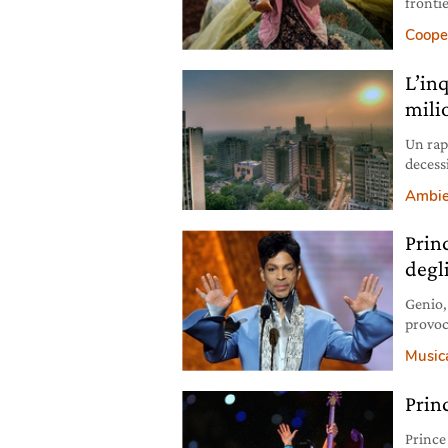
frontie
in fuga
Coope
L’in
mili
Un rap
decessi
econom
Ambie
Prin
degl
Genio, 
provoc
miglio
Music
Rogers
studio 
Prin
Prince
Prince