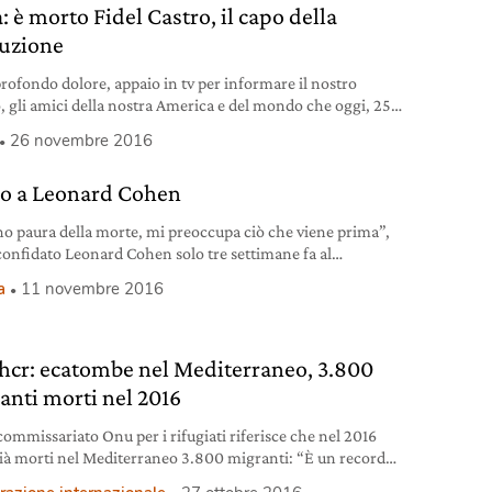
 è morto Fidel Castro, il capo della
luzione
rofondo dolore, appaio in tv per informare il nostro
, gli amici della nostra America e del mondo che oggi, 25
re 2016, alle 22:29, è morto il comandante in capo della
26 novembre 2016
zione cubana, Fidel Castro Ruz. Nel rispetto della volontà
sa dal compagno Fidel, i suoi resti saranno cremati nelle
o a Leonard Cohen
ore della
o paura della morte, mi preoccupa ciò che viene prima”,
confidato Leonard Cohen solo tre settimane fa al
anale francese Les Inrockuptibles. L’annuncio della sua
a
11 novembre 2016
rsa, pubblicato questa notte su facebook, lascia annichiliti
lore. Dopo David Bowie e Prince, questo 2016 così infausto
 musica che non sembra finire mai, si
hcr: ecatombe nel Mediterraneo, 3.800
anti morti nel 2016
 commissariato Onu per i rifugiati riferisce che nel 2016
ià morti nel Mediterraneo 3.800 migranti: “È un record
to”.