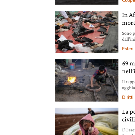
Coope
In A
morti
Sono pi
dall’in
parlan
Esteri
69 m
nell
Il rap
agghia
in fret
Diritt
La po
civil
L’Osser