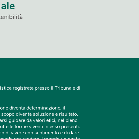
nale
enibilità
istica registrata presso il Tribunale di
one diventa determinazione, il
 scopo diventa soluzione e risultato.
rsi guidare da valori etici, nel pieno
tutte le forme viventi in esso presenti.
o di vivere con sentimento e di dare
 agendo per rendere il mondo un posto