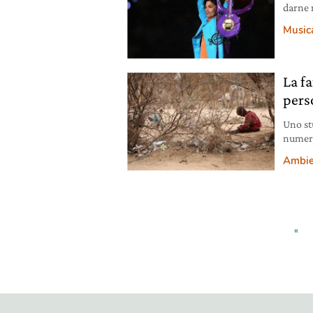
darne n
del 21 
Music
Chanha
#trans
scorso 
La f
pers
Uno stu
numero
suffici
Ambie
«