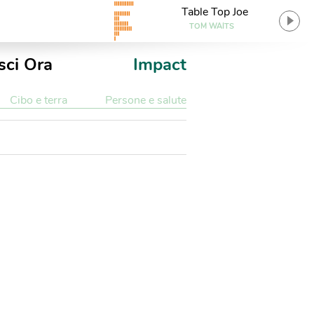
Table Top Joe
TOM WAITS
sci Ora
Impact
Cibo e terra
Persone e salute