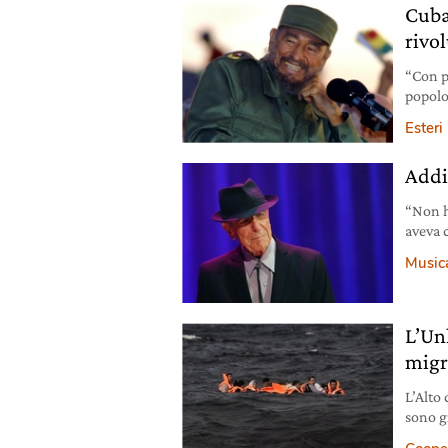
Cuba:
rivo
“Con p
popolo
novemb
Esteri
rivolu
espres
Addi
prime 
“Non h
aveva 
settim
Music
scompa
dal do
per la
L’Un
migr
L’Alto
sono g
assolu