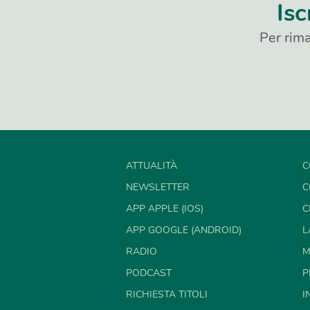
Isc
Per rima
ATTUALITÀ
C
NEWSLETTER
C
APP APPLE (IOS)
C
APP GOOGLE (ANDROID)
L
RADIO
M
PODCAST
P
RICHIESTA TITOLI
I