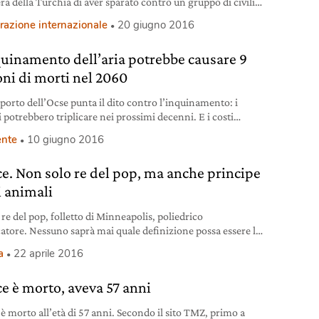
ra della Turchia di aver sparato contro un gruppo di civili
 dalla guerra.
razione internazionale
20 giugno 2016
quinamento dell’aria potrebbe causare 9
oni di morti nel 2060
porto dell’Ocse punta il dito contro l’inquinamento: i
 potrebbero triplicare nei prossimi decenni. E i costi
ici esploderanno.
nte
10 giugno 2016
ce. Non solo re del pop, ma anche principe
i animali
re del pop, folletto di Minneapolis, poliedrico
atore. Nessuno saprà mai quale definizione possa essere la
re per ricordare il cantautore Prince, nome d’arte di Prince
a
22 aprile 2016
 Nelson, trovato morto il 21 aprile scorso nella sua casa-
di Minneapolis. Ma una cosa è certa, forse più di altre:
ce è morto, aveva 57 anni
 era un grandissimo amante degli animali e un
 è morto all’età di 57 anni. Secondo il sito TMZ, primo a