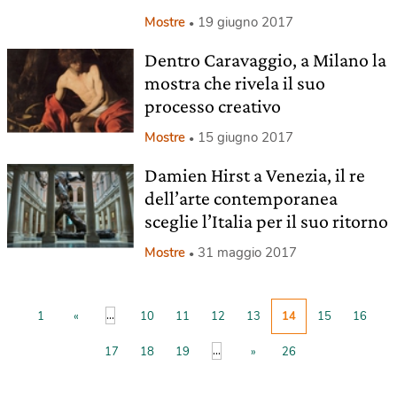
Mostre
19 giugno 2017
Dentro Caravaggio, a Milano la
mostra che rivela il suo
processo creativo
Mostre
15 giugno 2017
Damien Hirst a Venezia, il re
dell’arte contemporanea
sceglie l’Italia per il suo ritorno
Mostre
31 maggio 2017
...
1
«
10
11
12
13
14
15
16
...
17
18
19
»
26