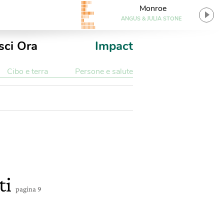
Monroe
ANGUS & JULIA STONE
sci Ora
Impact
Cibo e terra
Persone e salute
ti
pagina 9