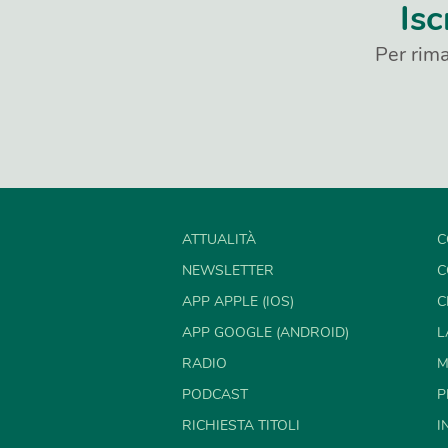
Isc
Per rima
ATTUALITÀ
C
NEWSLETTER
C
APP APPLE (IOS)
C
APP GOOGLE (ANDROID)
L
RADIO
M
PODCAST
P
RICHIESTA TITOLI
I