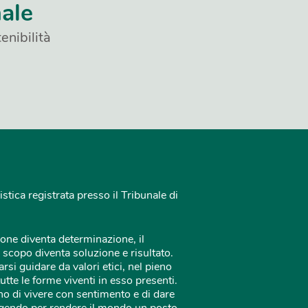
nale
enibilità
istica registrata presso il Tribunale di
one diventa determinazione, il
 scopo diventa soluzione e risultato.
rsi guidare da valori etici, nel pieno
tutte le forme viventi in esso presenti.
o di vivere con sentimento e di dare
 agendo per rendere il mondo un posto