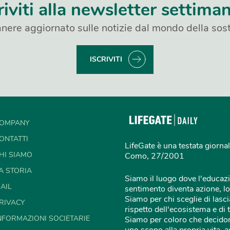
riviti alla newsletter settima
nere aggiornato sulle notizie dal mondo della sost
ISCRIVITI
OMPANY
ONTATTI
LifeGate è una testata giornal
HI SIAMO
Como, 27/2001
A STORIA
Siamo il luogo dove l'educazi
AIL
sentimento diventa azione, lo
Siamo per chi sceglie di lascia
RIVACY
rispetto dell'ecosistema e di 
NFORMAZIONI SOCIETARIE
Siamo per coloro che decidon
uno scopo alla propria vita,