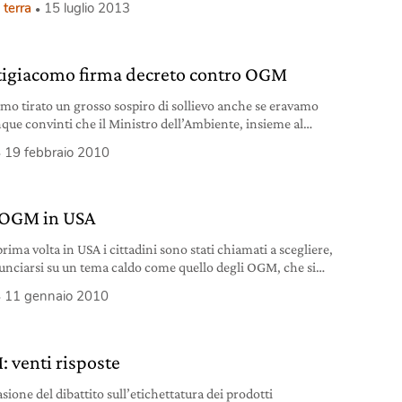
 terra
15 luglio 2013
zioni c’è la preoccupazione sollevata da uno studio del
lio per la ricerca e la sperimentazione in agricoltura
uto anche da un altro dossier tecnico scientifico
tituto superiore per
tigiacomo firma decreto contro OGM
mo tirato un grosso sospiro di sollievo anche se eravamo
ue convinti che il Ministro dell’Ambiente, insieme al
ro Fazio, controfirmasse il decreto. A questo punto
19 febbraio 2010
o agricoltura, salute e ambiente che sono sostanzialmente
rdo nel respingere qualsiasi tipo di coltivazione OGM in
. Ma qual è la situazione nel resto dell’Unione europea? “Il
 OGM in USA
prima volta in USA i cittadini sono stati chiamati a scegliere,
unciarsi su un tema caldo come quello degli OGM, che si
ra su tante altre questioni, la difesa dell’ambiente, la salute,
11 gennaio 2010
tto di scelta, la consapevolezza. E hanno scelto. Gli
ani non vogliono sapere se il cibo che mangiano è
 venti risposte
sione del dibattito sull’etichettatura dei prodotti