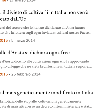
nte
17 marzo 2014
o libero composto dagli 815 milioni di persone più ricche
ndo. L’accordo, a cui si lavora da mesi, potrebbe prendere
il divieto di coltivarli in Italia non verrà
in un summit bilaterale
ccato dall’Ue
perti del settore che lo hanno dichiarato all’Ansa hanno
to che la lettera sugli ogm inviata mesi fa al nostro Paese
da il suo decreto legislativo che, in contrasto con la
2015
5 marzo 2014
iva europea, prevede una doppia autorizzazione per chi
coltivare organismi geneticamente modificati”. In pratica,
alle d’Aosta si dichiara ogm-free
ino di Bruxelles c’è solo la revoca
le d’Aosta dice no alle coltivazioni ogm e lo fa approvando
gno di legge che ne vieta la diffusione in tutta la regione,
endo in particolare come tutelare dalla contaminazione sia
2015
26 febbraio 2014
ivazioni convenzionali che quelle biologiche. Il disegno di
approvato modifica la normativa del 2005 che prevede la
tenza tra colture
 al mais geneticamente modificato in Italia
 la notizia dello stop alle coltivazioni geneticamente
cate di mais attraverso un decreto interministeriale è stata
istra dell’Agricoltura Nunzia De Girolamo. Tra le