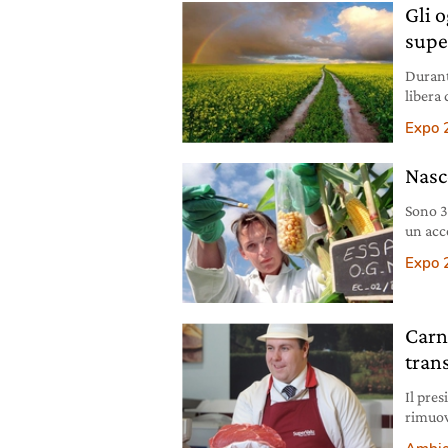
Gli o
supe
Durant
libera 
transge
Expo 
agrico
Giovan
Nasc
Scienz
Sono 3
un acco
libera
Expo 
Carn
trans
Il pre
rimuove
al Nor