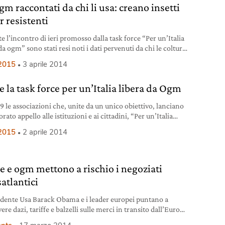
gm raccontati da chi li usa: creano insetti
r resistenti
e l’incontro di ieri promosso dalla task force “Per un’Italia
da ogm” sono stati resi noti i dati pervenuti da chi le colture
niche le sta attuando da alcuni anni, nello specifico gli
2015
3 aprile 2014
ltori degli Stati Uniti. Secondo quanto esposto da Manuela
netti, Professore ordinario presso il Dipartimento di
e la task force per un’Italia libera da Ogm
e Agrarie, Alimentari
9 le associazioni che, unite da un unico obiettivo, lanciano
rato appello alle istituzioni e ai cittadini, “Per un’Italia
 da Ogm”.
2015
2 aprile 2014
e e ogm mettono a rischio i negoziati
atlantici
sidente Usa Barack Obama e i leader europei puntano a
re dazi, tariffe e balzelli sulle merci in transito dall’Europa
damerica, disegnando quello che potrebbe diventare un