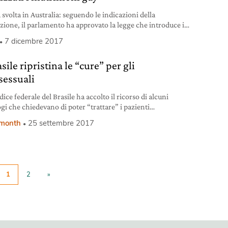
 svolta in Australia: seguendo le indicazioni della
zione, il parlamento ha approvato la legge che introduce i
oni gay.
7 dicembre 2017
asile ripristina le “cure” per gli
essuali
ice federale del Brasile ha accolto il ricorso di alcuni
ogi che chiedevano di poter “trattare” i pazienti
suali per “riorientarli”.
 month
25 settembre 2017
1
2
»