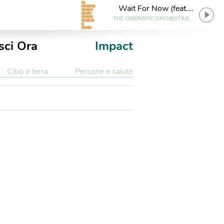
Wait For Now (feat.
Tawiah) [Mary Lattimore
THE CINEMATIC ORCHESTRA
Rew ...
sci Ora
Impact
Cibo e terra
Persone e salute