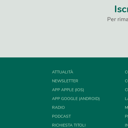
Isc
Per rima
ATTUALITÀ
C
NEWSLETTER
C
APP APPLE (IOS)
C
APP GOOGLE (ANDROID)
L
RADIO
M
PODCAST
P
RICHIESTA TITOLI
I