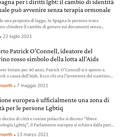
agna per i diritti lgbt: il cambio di identità
uale può avvenire senza terapia ormonale
o una proposta di legge, in Spagna le persone trans
no chiedere il cambio di genere sui documenti senza
orsi a trattamento ormonale.
22 luglio 2021
rto Patrick O’Connell, ideatore del
ino rosso simbolo della lotta all’Aids
ver lottato per 40 anni, Patrick O’Connell si è spento a
rk a causa dell’Aids. Ecco chi era l’inventore del nastrino
vi raccontiamo la sua storia.
 month
7 maggio 2021
ione europea è ufficialmente una zona di
rtà per le persone Lgbtiq
 decine di città e contee polacche si dicono “libere
eologia Lgbtiq”, il Parlamento europeo si schiera dalla parte
tti.
 month
13 marzo 2021