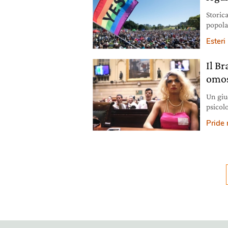
Storica
popola
matrim
Esteri
Il Br
omos
Un giud
psicol
omoses
Pride