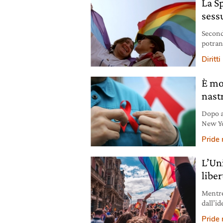
La Sp
sess
Second
potran
sottop
Diritti
È mo
nastr
Dopo a
New Yo
rosso: 
Pride
L’Un
libe
Mentre
dall’id
dei diri
Pride