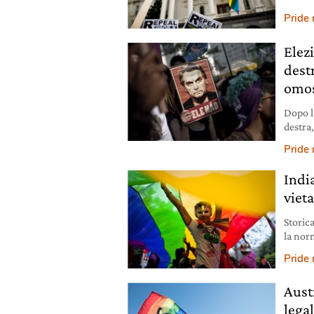
Pride
Elezi
destr
omos
Dopo l
destra
alla c
Pride
India
viet
Storica
la norm
rappor
Pride
Aust
lega