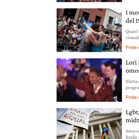
I mo
del 
Quest’
rivend
scontr
Pride
quei gi
Lori 
omos
Eletta 
progra
razzial
Pride
Lgbt
midt
Sono ol
livello