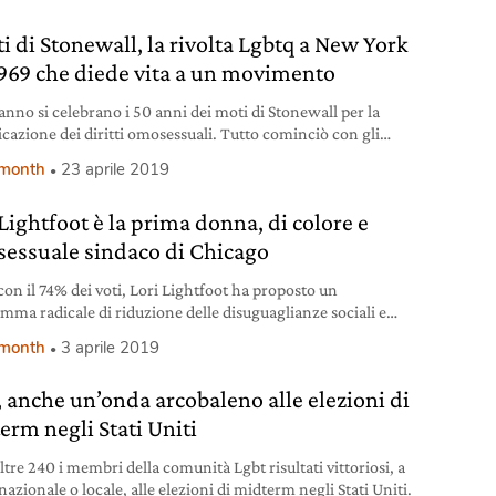
ti di Stonewall, la rivolta Lgbtq a New York
1969 che diede vita a un movimento
anno si celebrano i 50 anni dei moti di Stonewall per la
icazione dei diritti omosessuali. Tutto cominciò con gli
i nell’omonimo bar di New York nel 1969. Il racconto di
 month
23 aprile 2019
orni di lotta che segnarono la storia.
Lightfoot è la prima donna, di colore e
essuale sindaco di Chicago
con il 74% dei voti, Lori Lightfoot ha proposto un
mma radicale di riduzione delle disuguaglianze sociali e
i.
 month
3 aprile 2019
, anche un’onda arcobaleno alle elezioni di
erm negli Stati Uniti
tre 240 i membri della comunità Lgbt risultati vittoriosi, a
 nazionale o locale, alle elezioni di midterm negli Stati Uniti.