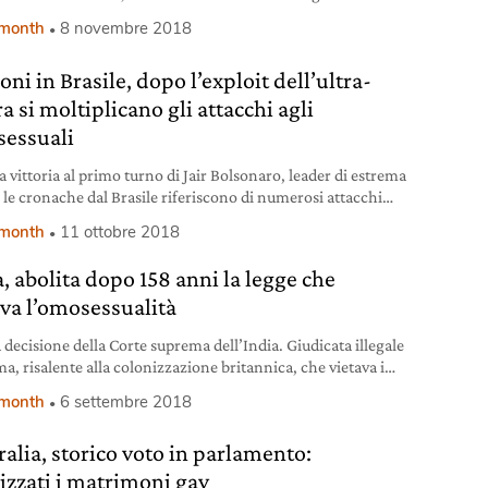
 month
8 novembre 2018
oni in Brasile, dopo l’exploit dell’ultra-
a si moltiplicano gli attacchi agli
essuali
a vittoria al primo turno di Jair Bolsonaro, leader di estrema
, le cronache dal Brasile riferiscono di numerosi attacchi
omunità Lgbt.
 month
11 ottobre 2018
, abolita dopo 158 anni la legge che
ava l’omosessualità
 decisione della Corte suprema dell’India. Giudicata illegale
a, risalente alla colonizzazione britannica, che vietava i
ti omosessuali.
 month
6 settembre 2018
ralia, storico voto in parlamento:
lizzati i matrimoni gay