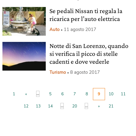
Se pedali Nissan ti regala la
ricarica per l’auto elettrica
Auto
11 agosto 2017
Notte di San Lorenzo, quando
si verifica il picco di stelle
cadenti e dove vederle
Turismo
8 agosto 2017
...
1
«
5
6
7
8
9
10
11
...
...
12
13
14
20
»
21