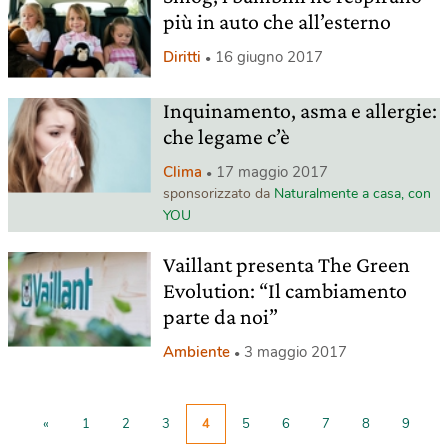
più in auto che all’esterno
Diritti
16 giugno 2017
Inquinamento, asma e allergie:
che legame c’è
Clima
17 maggio 2017
sponsorizzato da
Naturalmente a casa, con
YOU
Vaillant presenta The Green
Evolution: “Il cambiamento
parte da noi”
Ambiente
3 maggio 2017
«
1
2
3
4
5
6
7
8
9