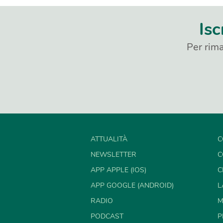
Isc
Per rima
ATTUALITÀ
C
NEWSLETTER
C
APP APPLE (IOS)
C
APP GOOGLE (ANDROID)
L
RADIO
M
PODCAST
P