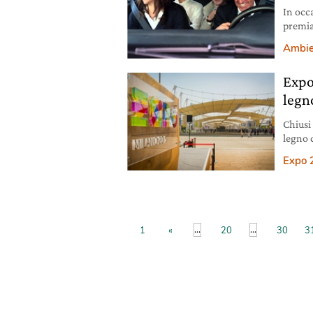
In occ
premia
nell’am
Ambie
Expo
legn
Chiusi 
legno 
Expo 
...
...
1
«
20
30
3