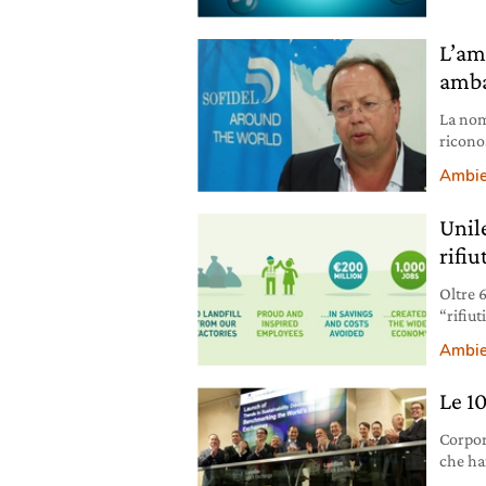
L’am
amba
La nom
ricono
gruppo
Ambie
Unil
rifiu
Oltre 
“rifiut
Ambie
Le 1
Corpor
che ha