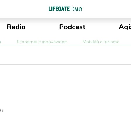
Radio
Podcast
Agi
a
Economia e innovazione
Mobilità e turismo
34