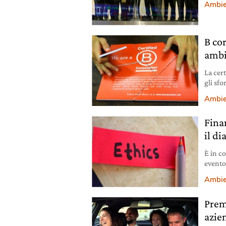
Ambie
B cor
ambi
La cert
gli sfo
attirar
Ambie
Fina
il di
È in co
evento 
respon
Ambie
Prem
azie