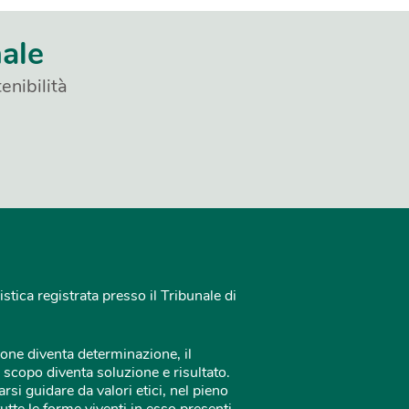
nale
enibilità
istica registrata presso il Tribunale di
one diventa determinazione, il
 scopo diventa soluzione e risultato.
rsi guidare da valori etici, nel pieno
tutte le forme viventi in esso presenti.