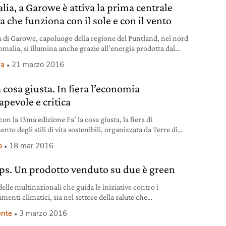
lia, a Garowe è attiva la prima centrale
a che funziona con il sole e con il vento
tà di Garowe, capoluogo della regione del Puntland, nel nord
omalia, si illumina anche grazie all’energia prodotta dal
dal vento. Una piccola rivoluzione resa possibile
ia
21 marzo 2016
augurazione di una centrale elettrica ibrida realizzata
aliana Elvi, controllata del gruppo italo-francese Electro
a cosa giusta. In fiera l’economia
systems (Eps), operante nel settore dell’energia sostenibile
 realizzazione di
apevole e critica
on la 13ma edizione Fa’ la cosa giusta, la fiera di
ento degli stili di vita sostenibili, organizzata da Terre di
Eventi.
o
18 mar 2016
ips. Un prodotto venduto su due è green
elle multinazionali che guida le iniziative contro i
enti climatici, sia nel settore della salute che
lluminazione.
nte
3 marzo 2016