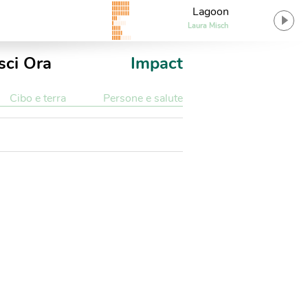
Lagoon
Laura Misch
sci Ora
Impact
Cibo e terra
Persone e salute