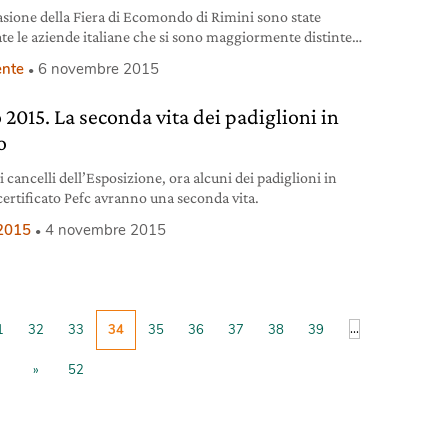
asione della Fiera di Ecomondo di Rimini sono state
te le aziende italiane che si sono maggiormente distinte
bito della sostenibilità.
nte
6 novembre 2015
 2015. La seconda vita dei padiglioni in
o
i cancelli dell’Esposizione, ora alcuni dei padiglioni in
certificato Pefc avranno una seconda vita.
2015
4 novembre 2015
...
1
32
33
34
35
36
37
38
39
»
52