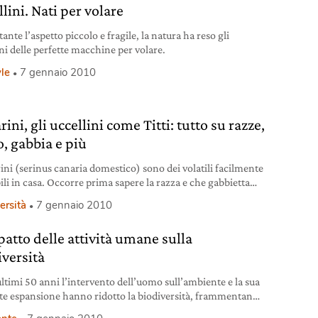
lini. Nati per volare
nte l’aspetto piccolo e fragile, la natura ha reso gli
ini delle perfette macchine per volare.
yle
7 gennaio 2010
ini, gli uccellini come Titti: tutto su razze,
o, gabbia e più
rini (serinus canaria domestico) sono dei volatili facilmente
ili in casa. Occorre prima sapere la razza e che gabbietta
ersità
7 gennaio 2010
patto delle attività umane sulla
iversità
ultimi 50 anni l’intervento dell’uomo sull’ambiente e la sua
te espansione hanno ridotto la biodiversità, frammentando
t ed estinguendo specie.