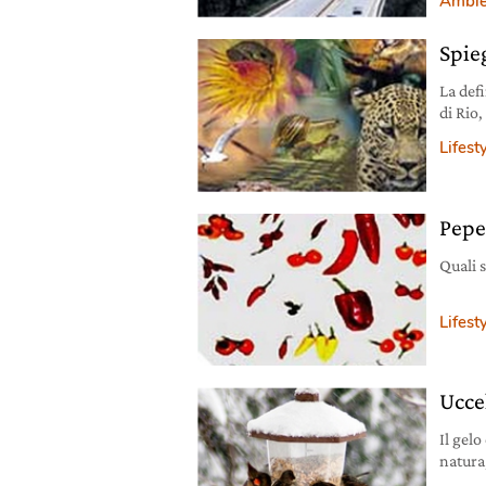
Ambie
Spie
La defi
di Rio,
Lifest
Pepe
Quali s
Lifest
Ucce
Il gelo
natura
loro un