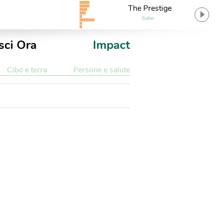
The Prestige
Sohn
sci Ora
Impact
Cibo e terra
Persone e salute