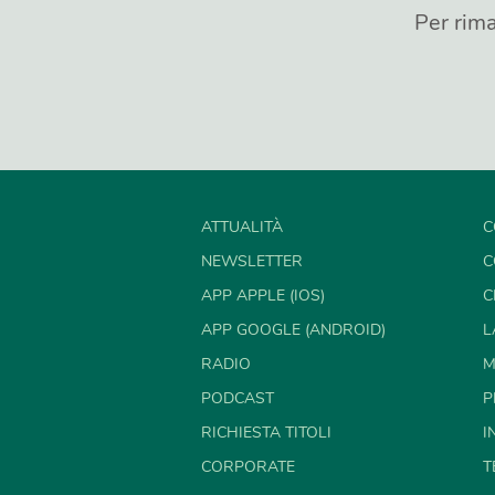
Per rima
ATTUALITÀ
C
NEWSLETTER
C
APP APPLE (IOS)
C
APP GOOGLE (ANDROID)
L
RADIO
M
PODCAST
P
RICHIESTA TITOLI
I
CORPORATE
T