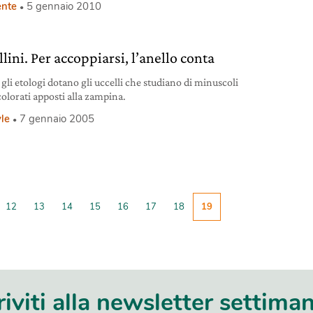
nte
5 gennaio 2010
lini. Per accoppiarsi, l’anello conta
gli etologi dotano gli uccelli che studiano di minuscoli
colorati apposti alla zampina.
yle
7 gennaio 2005
12
13
14
15
16
17
18
19
riviti alla newsletter settima