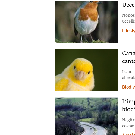
Uccel
Nonosta
uccell
Lifest
Canar
cant
I cana
allevab
usare.
Biodiv
L’im
biod
Negli 
costan
habita