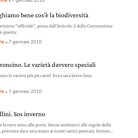
nte
7 gennaio 2010
ghiamo bene cos’è la biodiversità
nizione “ufficiale”, presa dall’Articolo 2 della Convenzione
 è questa:
yle
7 gennaio 2010
roncino. Le varietà davvero speciali
ono le varietà più piccanti? Ecco una breve lista.
yle
7 gennaio 2010
llini. Sos inverno
 e la neve sono alle porte. Senza sostituirci alle regole della
, potremo dare una mano ai nostri amici pennuti, fornendo
a fonte di cibo.