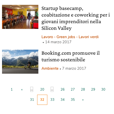
Startup basecamp,
coabitazione e coworking per i
giovani imprenditori nella
Silicon Valley
Lavoro - Green jobs - Lavori verdi
14 marzo 2017
Booking.com promuove il
turismo sostenibile
Ambiente
7 marzo 2017
...
...
1
«
20
26
27
28
29
30
31
32
33
34
35
»