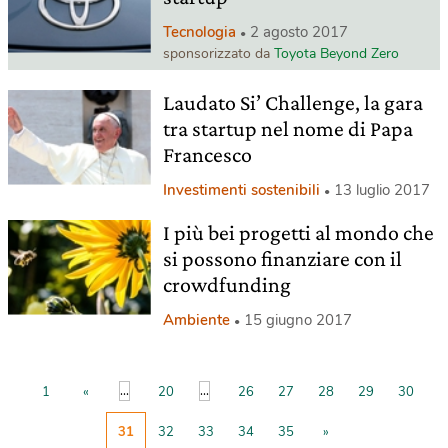
Tecnologia
2 agosto 2017
sponsorizzato da
Toyota Beyond Zero
Laudato Si’ Challenge, la gara
tra startup nel nome di Papa
Francesco
Investimenti sostenibili
13 luglio 2017
I più bei progetti al mondo che
si possono finanziare con il
crowdfunding
Ambiente
15 giugno 2017
...
...
1
«
20
26
27
28
29
30
31
32
33
34
35
»