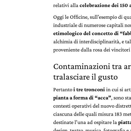
relativi alla
celebrazione dei 150 a
Oggi le Officine, sull’esempio di qu
industriale di numerose capitali n
etimologico del concetto di “fab
alchimia di interdisciplinarità, e ta
proveniente dalla rosa dei vincitori
Contaminazioni tra ar
tralasciare il gusto
Pertanto
i tre tronconi
in cui si ar
pianta a forma di “acca”
, sono st
contesti operativi del nuovo distre
ciascuna delle quali misura 183 met
destinate l’una ad ospitare la
piatt
design, teatro, musica, fotografia e a