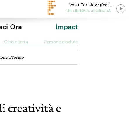
Wait For Now (feat.
Tawiah) [Mary Lattimore
THE CINEMATIC ORCHESTRA
Rew ...
sci Ora
Impact
Cibo e terra
Persone e salute
zione a Torino
i creatività e