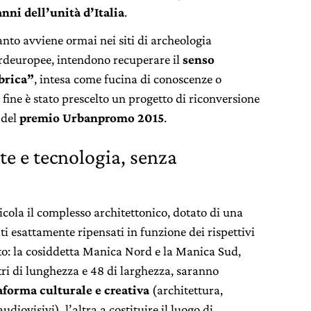
nni dell’unità d’Italia
.
anto avviene ormai nei siti di archeologia
ordeuropee, intendono recuperare il
senso
brica”
, intesa come fucina di conoscenze o
l fine è stato prescelto un progetto di riconversione
 del
premio Urbanpromo 2015
.
te e tecnologia, senza
ticola il complesso architettonico, dotato di una
ati esattamente ripensati in funzione dei rispettivi
tto: la cosiddetta Manica Nord e la Manica Sud,
ri di lunghezza e 48 di larghezza, saranno
aforma culturale e creativa
(architettura,
udiovisivi), l’altra a costituire il luogo di