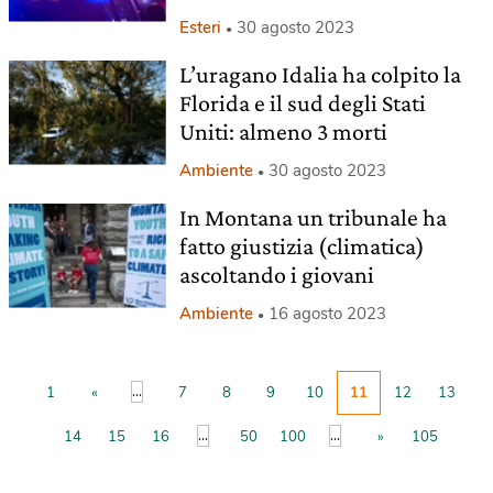
Esteri
30 agosto 2023
L’uragano Idalia ha colpito la
Florida e il sud degli Stati
Uniti: almeno 3 morti
Ambiente
30 agosto 2023
In Montana un tribunale ha
fatto giustizia (climatica)
ascoltando i giovani
Ambiente
16 agosto 2023
...
1
«
7
8
9
10
11
12
13
...
...
14
15
16
50
100
»
105