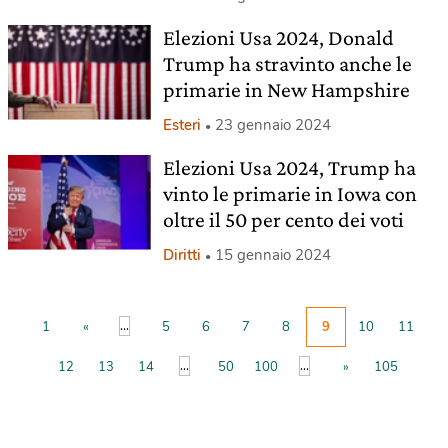
Elezioni Usa 2024, Donald
Trump ha stravinto anche le
primarie in New Hampshire
Esteri
23 gennaio 2024
Elezioni Usa 2024, Trump ha
vinto le primarie in Iowa con
oltre il 50 per cento dei voti
Diritti
15 gennaio 2024
...
1
«
5
6
7
8
9
10
11
...
...
12
13
14
50
100
»
105