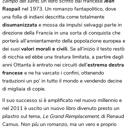
campo dei santi
, un libro scritto dal francese
Jean
Raspail
nel 1973. Un romanzo fantapolitico, dove
una folla di indiani descritta come totalmente
disumanizzata
e mossa da impulsi selvaggi parte in
direzione della Francia in una sorta di conquista che
porterà all’annientamento della popolazione europea e
dei suoi
valori morali e civili
. Se all’inizio il testo restò
di nicchia ed ebbe una tiratura limitata, a partire dagli
anni Ottanta è entrato nei circuiti dell’
estrema destra
francese
e ne ha varcato i confini, ottenendo
traduzioni un po’ in tutto il mondo e vendendo decine
di migliaia di copie.
Il suo successo si è amplificato nel nuovo millennio e
nel 2011 è uscito un nuovo libro divenuto presto un
pilastro sul tema,
Le Grand Remplacement
, di Renaud
Camus. Non più un romanzo, ma un vero e proprio