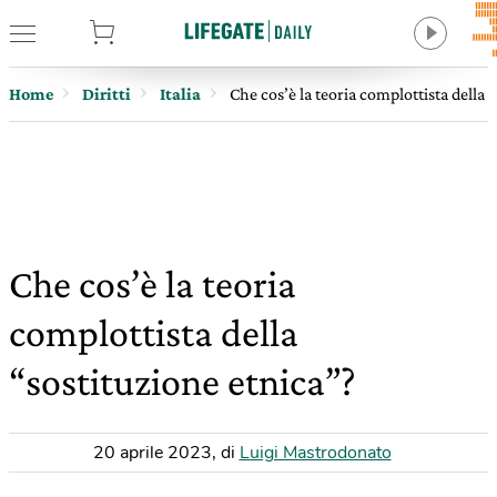
tore
Home
Diritti
Italia
Che cos’è la teoria complottista della 
Che cos’è la teoria
complottista della
“sostituzione etnica”?
20 aprile 2023
,
di
Luigi Mastrodonato