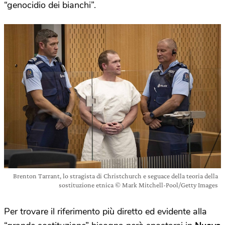
“genocidio dei bianchi”.
Brenton Tarrant, lo stragista di Christchurch e seguace della teoria della
sostituzione etnica © Mark Mitchell-Pool/Getty Images
Per trovare il riferimento più diretto ed evidente alla